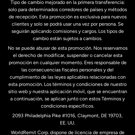
Tipo de cambio mejorado en la primera transferencia:
solo para determinados corredores de países y métodos
Estados Unidos
English
de recepción. Esta promoción es exclusiva para nuevos
clientes y solo se podrá usar una vez por persona. Se
seguirán aplicando comisiones y cargos. Los tipos de
Estados Unidos
Español
cambio están sujetos a cambios.
No se puede abusar de esta promoción. Nos reservamos
Francia
el derecho de modificar, suspender o cancelar esta
promoción en cualquier momento. Eres responsable de
las consecuencias fiscales personales y del
Malasia
cumplimiento de las leyes aplicables relacionadas con
esta promoción. Los términos y condiciones de nuestro
Nueva Zelanda
sitio web y nuestra aplicación móvil, que se encuentran
a continuación, se aplican junto con estos Términos y
condiciones específicos.
Países Bajos
2093 Philadelphia Pike #1016, Claymont, DE 19703,
EE. UU.
Reino Unido
WorldRemit Corp. dispone de licencia de empresa de