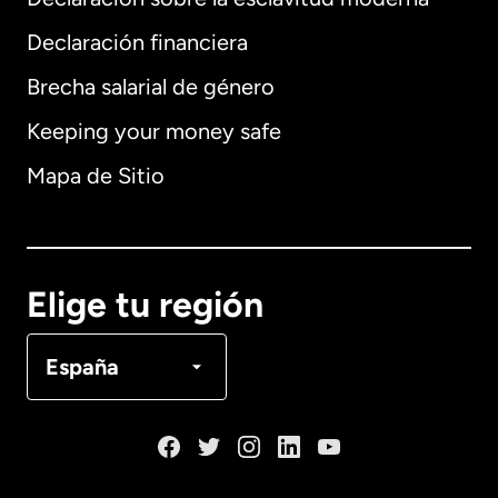
Internacional
English
Declaración financiera
Brecha salarial de género
Keeping your money safe
Alemania
Mapa de Sitio
Australia
Canadá
English
Elige tu región
Canadá
Français
España
Dinamarca
España