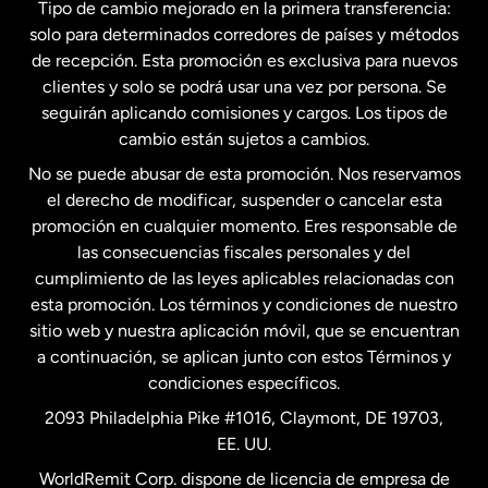
Tipo de cambio mejorado en la primera transferencia:
solo para determinados corredores de países y métodos
Estados Unidos
English
de recepción. Esta promoción es exclusiva para nuevos
clientes y solo se podrá usar una vez por persona. Se
seguirán aplicando comisiones y cargos. Los tipos de
Estados Unidos
Español
cambio están sujetos a cambios.
No se puede abusar de esta promoción. Nos reservamos
Francia
el derecho de modificar, suspender o cancelar esta
promoción en cualquier momento. Eres responsable de
las consecuencias fiscales personales y del
Malasia
cumplimiento de las leyes aplicables relacionadas con
esta promoción. Los términos y condiciones de nuestro
Nueva Zelanda
sitio web y nuestra aplicación móvil, que se encuentran
a continuación, se aplican junto con estos Términos y
condiciones específicos.
Países Bajos
2093 Philadelphia Pike #1016, Claymont, DE 19703,
EE. UU.
Reino Unido
WorldRemit Corp. dispone de licencia de empresa de