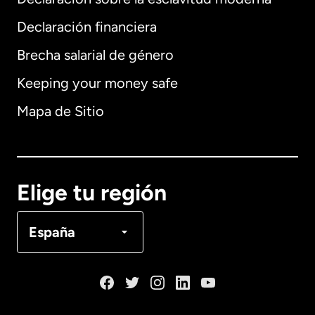
Internacional
English
Declaración financiera
Brecha salarial de género
Keeping your money safe
Alemania
Mapa de Sitio
Australia
Canadá
English
Elige tu región
Canadá
Français
España
Dinamarca
España