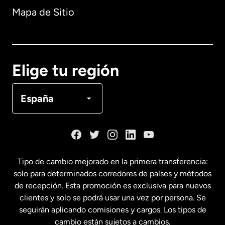
Mapa de Sitio
Australia
Canadá
English
Elige tu región
Canadá
Français
España
Dinamarca
España
Tipo de cambio mejorado en la primera transferencia:
solo para determinados corredores de países y métodos
Estados Unidos
English
de recepción. Esta promoción es exclusiva para nuevos
clientes y solo se podrá usar una vez por persona. Se
seguirán aplicando comisiones y cargos. Los tipos de
Estados Unidos
Español
cambio están sujetos a cambios.