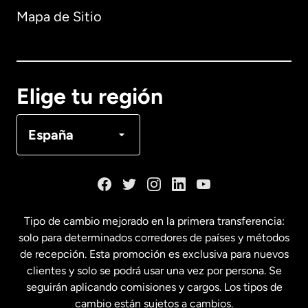
Mapa de Sitio
Australia
Canadá
English
Elige tu región
Canadá
Français
España
Dinamarca
España
Tipo de cambio mejorado en la primera transferencia:
solo para determinados corredores de países y métodos
Estados Unidos
English
de recepción. Esta promoción es exclusiva para nuevos
clientes y solo se podrá usar una vez por persona. Se
seguirán aplicando comisiones y cargos. Los tipos de
Estados Unidos
Español
cambio están sujetos a cambios.