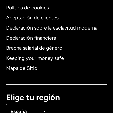
Política de cookies
Aceptación de clientes
Declaración sobre la esclavitud moderna
Internacional
English
Declaración financiera
Brecha salarial de género
Keeping your money safe
Alemania
Mapa de Sitio
Australia
Canadá
English
Elige tu región
Canadá
Français
España