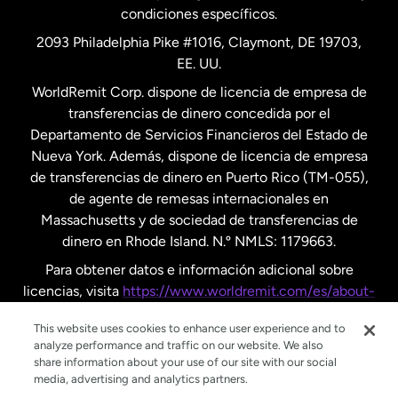
condiciones específicos.
Países Bajos
2093 Philadelphia Pike #1016, Claymont, DE 19703,
EE. UU.
Reino Unido
WorldRemit Corp. dispone de licencia de empresa de
transferencias de dinero concedida por el
Suecia
Departamento de Servicios Financieros del Estado de
Nueva York. Además, dispone de licencia de empresa
de transferencias de dinero en Puerto Rico (TM-055),
de agente de remesas internacionales en
Massachusetts y de sociedad de transferencias de
dinero en Rhode Island. N.º NMLS: 1179663.
Para obtener datos e información adicional sobre
licencias, visita
https://www.worldremit.com/es/about-
us/disclosures
.
This website uses cookies to enhance user experience and to
analyze performance and traffic on our website. We also
share information about your use of our site with our social
media, advertising and analytics partners.