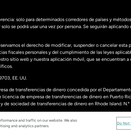
erencia: solo para determinados corredores de países y métodos
 solo se podrá usar una vez por persona. Se seguirán aplicando 
dos
English
servamos el derecho de modificar, suspender o cancelar esta 
dos
Español
s fiscales personales y del cumplimiento de las leyes aplicab
tro sitio web y nuestra aplicación móvil, que se encuentran a 
ficos.
9703, EE. UU.
esa de transferencias de dinero concedida por el Departamento
 licencia de empresa de transferencias de dinero en Puerto R
nda
y de sociedad de transferencias de dinero en Rhode Island. N.
re licencias, visita
https://www.worldremit.com/es/about-us/d
rformance and traffic on our website. We also
Do Not 
tising and analytics partners.