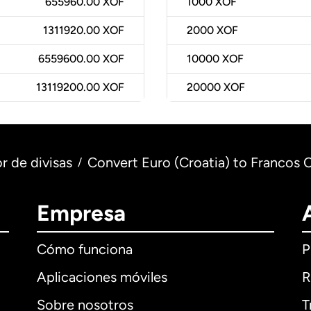
655960.00 XOF
1000
XOF
1311920.00 XOF
2000
XOF
6559600.00 XOF
10000
XOF
13119200.00 XOF
20000
XOF
r de divisas
Convert Euro (Croatia) to Francos 
/
Empresa
Cómo funciona
P
Aplicaciones móviles
R
Sobre nosotros
T