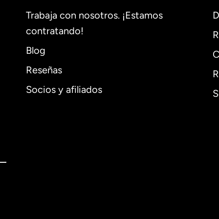
Trabaja con nosotros. ¡Estamos
D
contratando!
R
Blog
C
Reseñas
R
Socios y afiliados
S