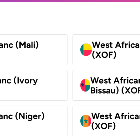
anc (Mali)
West Africa
(XOF)
nc (Ivory
West Africa
Bissau) (XO
anc (Niger)
West Africa
(XOF)