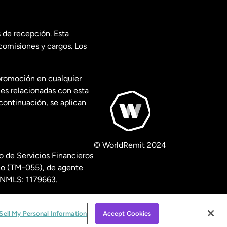
 de recepción. Esta
comisiones y cargos. Los
promoción en cualquier
les relacionadas con esta
continuación, se aplican
© WorldRemit 2024
 de Servicios Financieros
ico (TM-055), de agente
º NMLS: 1179663.
isclosures
.
Sell My Personal Information
Accept Cookies