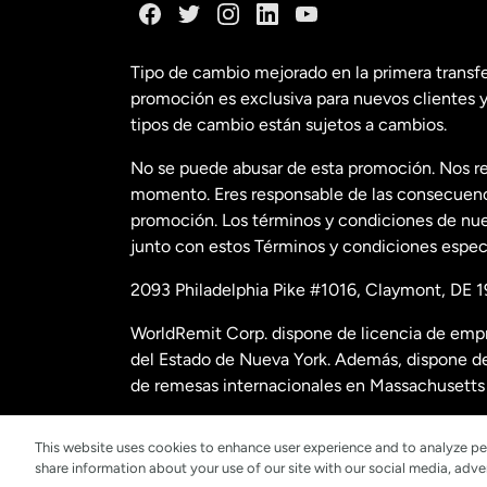
España
Tipo de cambio mejorado en la primera transf
promoción es exclusiva para nuevos clientes y
Estados Uni
tipos de cambio están sujetos a cambios.
No se puede abusar de esta promoción. Nos re
Estados Uni
momento. Eres responsable de las consecuencia
promoción. Los términos y condiciones de nues
junto con estos Términos y condiciones especí
Francia
2093 Philadelphia Pike #1016, Claymont, DE 1
Malasia
WorldRemit Corp. dispone de licencia de empr
del Estado de Nueva York. Además, dispone de
Nueva Zela
de remesas internacionales en Massachusetts 
Para obtener datos e información adicional sob
This website uses cookies to enhance user experience and to analyze pe
Países Bajos
share information about your use of our site with our social media, adver