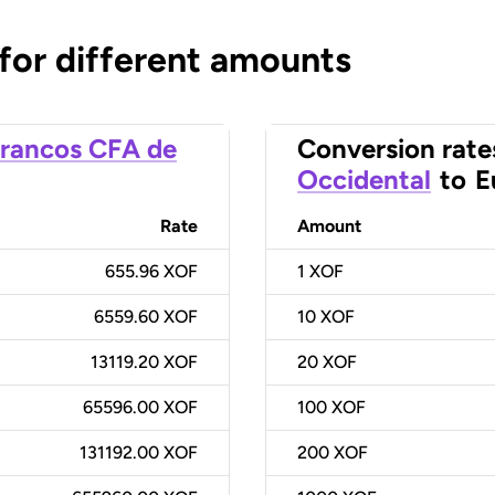
 for different amounts
rancos CFA de
Conversion rate
Occidental
to
E
Rate
Amount
655.96 XOF
1
XOF
6559.60 XOF
10
XOF
13119.20 XOF
20
XOF
65596.00 XOF
100
XOF
131192.00 XOF
200
XOF