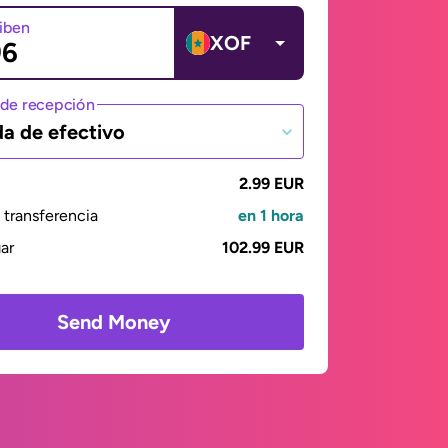
ciben
XOF
de recepción
da de efectivo
2.99 EUR
transferencia
en 1 hora
gar
102.99 EUR
Send Money