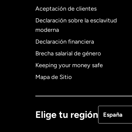
Aceptación de clientes
Declaración sobre la esclavitud
Internaciona
moderna
Declaración financiera
Brecha salarial de género
Alemania
Keeping your money safe
Australia
Mapa de Sitio
Canadá
Eng
Canadá
Fra
Elige tu región
España
Dinamarca