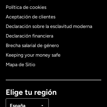
Política de cookies
Aceptación de clientes
Declaración sobre la esclavitud moderna
Internacional
English
Declaración financiera
Brecha salarial de género
Keeping your money safe
Alemania
Mapa de Sitio
Australia
Canadá
English
Elige tu región
Canadá
Français
España