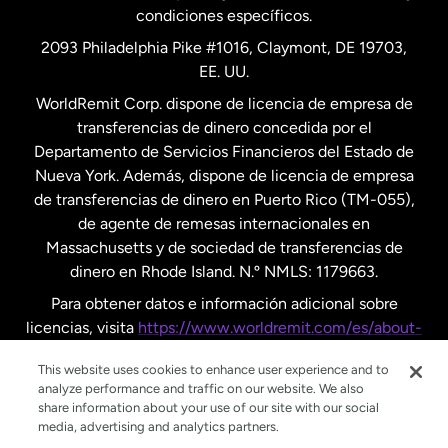
condiciones específicos.
Países Bajos
2093 Philadelphia Pike #1016, Claymont, DE 19703,
EE. UU.
Reino Unido
WorldRemit Corp. dispone de licencia de empresa de
transferencias de dinero concedida por el
Suecia
Departamento de Servicios Financieros del Estado de
Nueva York. Además, dispone de licencia de empresa
de transferencias de dinero en Puerto Rico (TM-055),
de agente de remesas internacionales en
Massachusetts y de sociedad de transferencias de
dinero en Rhode Island. N.º NMLS: 1179663.
Para obtener datos e información adicional sobre
licencias, visita
https://www.worldremit.com/es/about-
us/disclosures
.
This website uses cookies to enhance user experience and to
analyze performance and traffic on our website. We also
share information about your use of our site with our social
media, advertising and analytics partners.