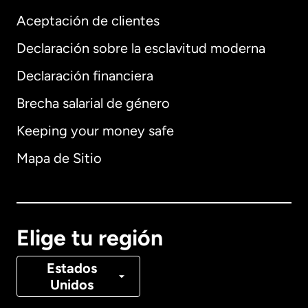
Aceptación de clientes
Declaración sobre la esclavitud moderna
Internacional
English
Declaración financiera
Brecha salarial de género
Keeping your money safe
Alemania
Mapa de Sitio
Australia
Canadá
English
Elige tu región
Canadá
Français
Estados
Unidos
Dinamarca