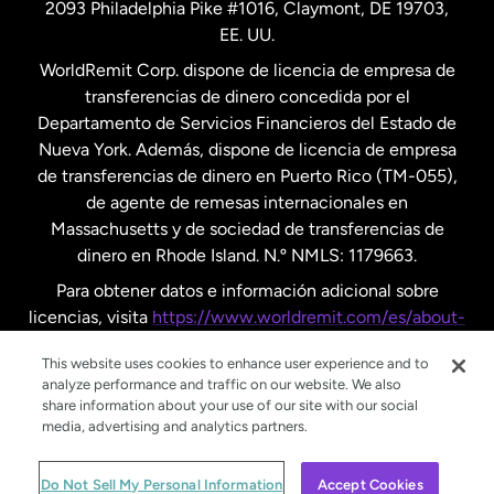
2093 Philadelphia Pike #1016, Claymont, DE 19703,
EE. UU.
Reino Unido
WorldRemit Corp. dispone de licencia de empresa de
transferencias de dinero concedida por el
Suecia
Departamento de Servicios Financieros del Estado de
Nueva York. Además, dispone de licencia de empresa
de transferencias de dinero en Puerto Rico (TM-055),
de agente de remesas internacionales en
Massachusetts y de sociedad de transferencias de
dinero en Rhode Island. N.º NMLS: 1179663.
Para obtener datos e información adicional sobre
licencias, visita
https://www.worldremit.com/es/about-
us/disclosures
.
This website uses cookies to enhance user experience and to
analyze performance and traffic on our website. We also
share information about your use of our site with our social
media, advertising and analytics partners.
© WorldRemit 2024
Do Not Sell My Personal Information
Accept Cookies