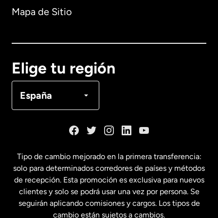
Mapa de Sitio
Australia
Canadá
English
Elige tu región
Canadá
Français
España
Dinamarca
España
Tipo de cambio mejorado en la primera transferencia:
solo para determinados corredores de países y métodos
Estados Unidos
English
de recepción. Esta promoción es exclusiva para nuevos
clientes y solo se podrá usar una vez por persona. Se
seguirán aplicando comisiones y cargos. Los tipos de
Estados Unidos
Español
cambio están sujetos a cambios.