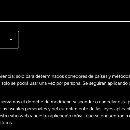
lish
nçais
erencia: solo para determinados corredores de países y métodos
 solo se podrá usar una vez por persona. Se seguirán aplicando 
dos
English
servamos el derecho de modificar, suspender o cancelar esta 
dos
Español
s fiscales personales y del cumplimiento de las leyes aplicab
tro sitio web y nuestra aplicación móvil, que se encuentran a 
ficos.