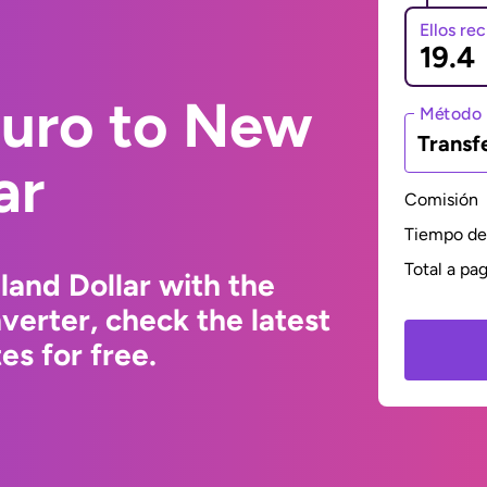
Ellos re
Euro to New
Método 
Transf
ar
Comisión
Tiempo de 
Total a pa
and Dollar with the
erter, check the latest
s for free.