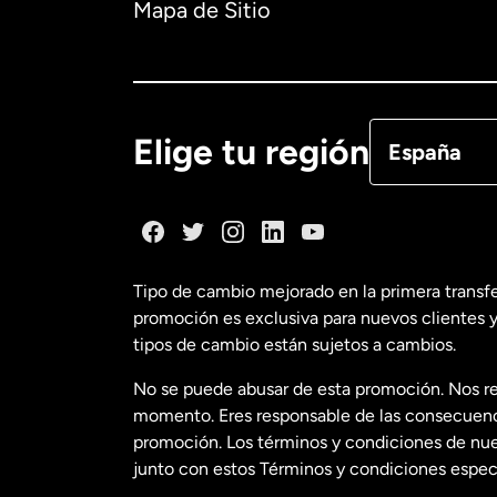
Mapa de Sitio
Canadá
Eng
Canadá
Fra
Elige tu región
España
Dinamarca
España
Tipo de cambio mejorado en la primera transf
promoción es exclusiva para nuevos clientes y
Estados Uni
tipos de cambio están sujetos a cambios.
No se puede abusar de esta promoción. Nos re
Estados Uni
momento. Eres responsable de las consecuencia
promoción. Los términos y condiciones de nues
junto con estos Términos y condiciones especí
Francia