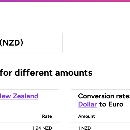
 (NZD)
 for different amounts
New Zealand
Conversion rate
Dollar
to
Euro
Rate
Amount
1.94 NZD
1
NZD