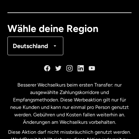
Dänemark
Deutschland
Wähle deine Region
Frankreich
Deutschland
Kanada
English
Kanada
Français
Besserer Wechselkurs beim ersten Transfer: nur
ausgewählte Zahlungskorridore und
Malaysia
Empfangsmethoden. Diese Werbeaktion gilt nur für
neue Kunden und kann nur einmal pro Person genutzt
werden. Gebühren und Kosten fallen weiterhin an.
Neuseeland
Änderungen am Wechselkurs vorbehalten.
Diese Aktion darf nicht missbräuchlich genutzt werden.
Niederlande