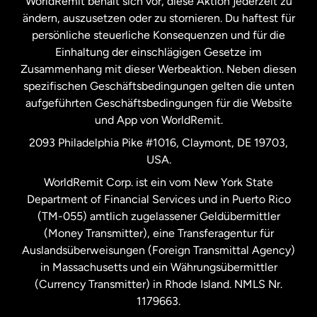
WorldRemit behält sich vor, diese Aktion jederzeit zu
ändern, auszusetzen oder zu stornieren. Du haftest für
persönliche steuerliche Konsequenzen und für die
Schweden
Einhaltung der einschlägigen Gesetze im
Zusammenhang mit dieser Werbeaktion. Neben diesen
Spanien
spezifischen Geschäftsbedingungen gelten die unten
aufgeführten Geschäftsbedingungen für die Website
und App von WorldRemit.
Vereinigte Staaten
English
2093 Philadelphia Pike #1016, Claymont, DE 19703,
USA.
Vereinigte Staaten
Español
WorldRemit Corp. ist ein vom New York State
Department of Financial Services und in Puerto Rico
Vereinigtes Königreich
(TM-055) amtlich zugelassener Geldübermittler
(Money Transmitter), eine Transferagentur für
Auslandsüberweisungen (Foreign Transmittal Agency)
in Massachusetts und ein Währungsübermittler
(Currency Transmitter) in Rhode Island. NMLS Nr.
1179663.