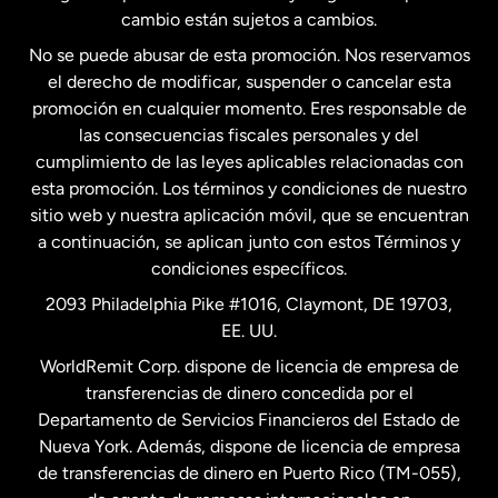
Estados Unidos
Español
cambio están sujetos a cambios.
No se puede abusar de esta promoción. Nos reservamos
Francia
el derecho de modificar, suspender o cancelar esta
promoción en cualquier momento. Eres responsable de
las consecuencias fiscales personales y del
Malasia
cumplimiento de las leyes aplicables relacionadas con
esta promoción. Los términos y condiciones de nuestro
Nueva Zelanda
sitio web y nuestra aplicación móvil, que se encuentran
a continuación, se aplican junto con estos Términos y
condiciones específicos.
Países Bajos
2093 Philadelphia Pike #1016, Claymont, DE 19703,
EE. UU.
Reino Unido
WorldRemit Corp. dispone de licencia de empresa de
transferencias de dinero concedida por el
Suecia
Departamento de Servicios Financieros del Estado de
Nueva York. Además, dispone de licencia de empresa
de transferencias de dinero en Puerto Rico (TM-055),