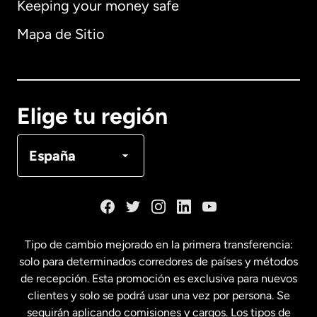
Keeping your money safe
Alemania
Mapa de Sitio
Australia
Canadá
English
Elige tu región
Canadá
Français
España
Dinamarca
España
Tipo de cambio mejorado en la primera transferencia:
solo para determinados corredores de países y métodos
Estados Unidos
English
de recepción. Esta promoción es exclusiva para nuevos
clientes y solo se podrá usar una vez por persona. Se
seguirán aplicando comisiones y cargos. Los tipos de