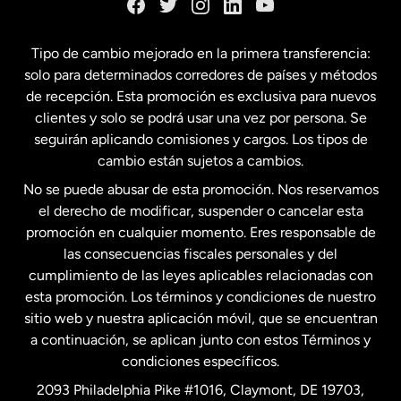
España
Tipo de cambio mejorado en la primera transferencia:
solo para determinados corredores de países y métodos
Estados Unidos
English
de recepción. Esta promoción es exclusiva para nuevos
clientes y solo se podrá usar una vez por persona. Se
seguirán aplicando comisiones y cargos. Los tipos de
Estados Unidos
Español
cambio están sujetos a cambios.
No se puede abusar de esta promoción. Nos reservamos
Francia
el derecho de modificar, suspender o cancelar esta
promoción en cualquier momento. Eres responsable de
las consecuencias fiscales personales y del
Malasia
cumplimiento de las leyes aplicables relacionadas con
esta promoción. Los términos y condiciones de nuestro
Nueva Zelanda
sitio web y nuestra aplicación móvil, que se encuentran
a continuación, se aplican junto con estos Términos y
condiciones específicos.
Países Bajos
2093 Philadelphia Pike #1016, Claymont, DE 19703,