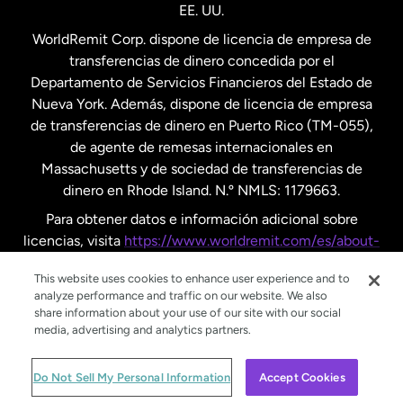
EE. UU.
Reino Unido
WorldRemit Corp. dispone de licencia de empresa de
transferencias de dinero concedida por el
Suecia
Departamento de Servicios Financieros del Estado de
Nueva York. Además, dispone de licencia de empresa
de transferencias de dinero en Puerto Rico (TM-055),
de agente de remesas internacionales en
Massachusetts y de sociedad de transferencias de
dinero en Rhode Island. N.º NMLS: 1179663.
Para obtener datos e información adicional sobre
licencias, visita
https://www.worldremit.com/es/about-
us/disclosures
.
This website uses cookies to enhance user experience and to
analyze performance and traffic on our website. We also
share information about your use of our site with our social
media, advertising and analytics partners.
© WorldRemit 2024
Do Not Sell My Personal Information
Accept Cookies