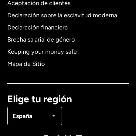
Aceptación de clientes
Declaración sobre la esclavitud moderna
Internacional
English
Declaración financiera
Brecha salarial de género
Keeping your money safe
Alemania
Mapa de Sitio
Australia
Canadá
English
Elige tu región
Canadá
Français
España
Dinamarca