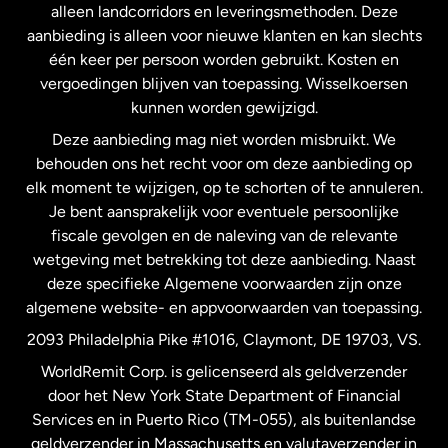
alleen landcorridors en leveringsmethoden. Deze
Maleisië
aanbieding is alleen voor nieuwe klanten en kan slechts
één keer per persoon worden gebruikt. Kosten en
vergoedingen blijven van toepassing. Wisselkoersen
Nederland
kunnen worden gewijzigd.
Deze aanbieding mag niet worden misbruikt. We
Nieuw-Zeeland
behouden ons het recht voor om deze aanbieding op
elk moment te wijzigen, op te schorten of te annuleren.
Je bent aansprakelijk voor eventuele persoonlijke
Spanje
fiscale gevolgen en de naleving van de relevante
wetgeving met betrekking tot deze aanbieding. Naast
Verenigd Koninkrijk
deze specifieke Algemene voorwaarden zijn onze
algemene website- en appvoorwaarden van toepassing.
Verenigde Staten
English
2093 Philadelphia Pike #1016, Claymont, DE 19703, VS.
WorldRemit Corp. is gelicenseerd als geldverzender
door het New York State Department of Financial
Verenigde Staten
Español
Services en in Puerto Rico (TM-055), als buitenlandse
geldverzender in Massachusetts en valutaverzender in