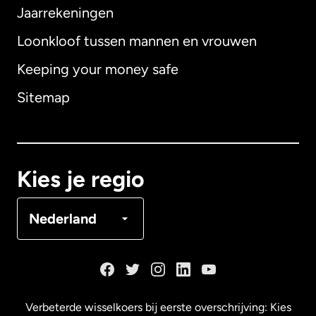
Jaarrekeningen
Loonkloof tussen mannen en vrouwen
Keeping your money safe
Australië
Sitemap
Canada
English
Canada
Français
Kies je regio
Denemarken
Nederland
Duitsland
Frankrijk
Verbeterde wisselkoers bij eerste overschrijving: Kies