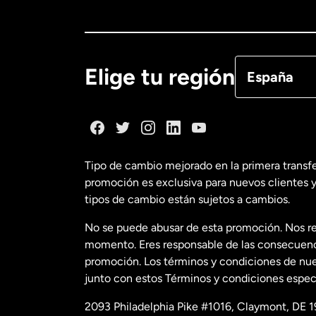
Canadá
Eng
Canadá
Fra
Elige tu región
España
Dinamarca
España
Tipo de cambio mejorado en la primera transf
promoción es exclusiva para nuevos clientes y
Estados Uni
tipos de cambio están sujetos a cambios.
No se puede abusar de esta promoción. Nos re
Estados Uni
momento. Eres responsable de las consecuencia
promoción. Los términos y condiciones de nues
junto con estos Términos y condiciones especí
Francia
2093 Philadelphia Pike #1016, Claymont, DE 1