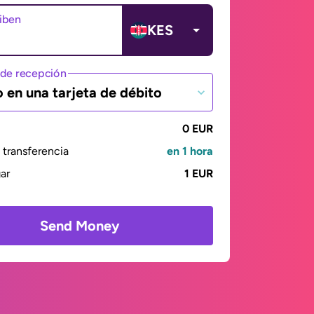
ciben
KES
de recepción
o en una tarjeta de débito
0 EUR
transferencia
en 1 hora
gar
1 EUR
Send Money