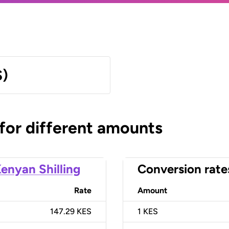
S)
 for different amounts
enyan Shilling
Conversion rate
Rate
Amount
147.29 KES
1
KES