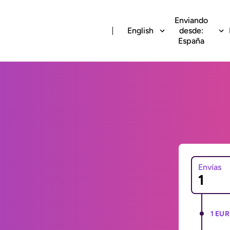
Enviando
English
desde:
España
Envías
1 EUR