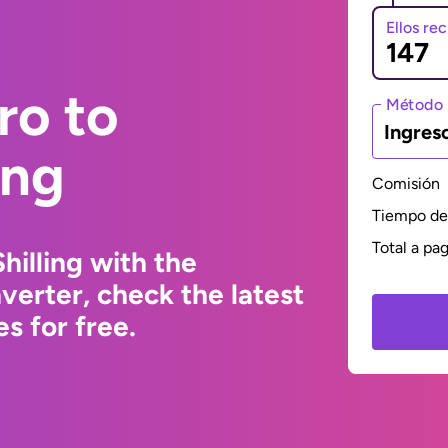
Ellos re
ro to
Método 
Ingres
ing
Comisión
Tiempo de 
Total a pa
hilling with the
erter, check the latest
s for free.