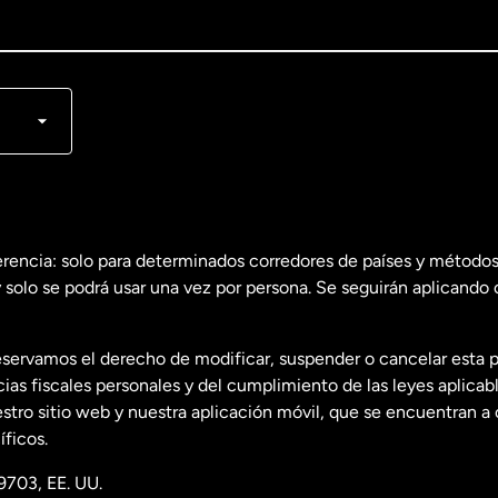
lish
nçais
erencia: solo para determinados corredores de países y métodos
 solo se podrá usar una vez por persona. Se seguirán aplicando 
dos
English
servamos el derecho de modificar, suspender o cancelar esta 
dos
Español
s fiscales personales y del cumplimiento de las leyes aplicab
tro sitio web y nuestra aplicación móvil, que se encuentran a 
ficos.
9703, EE. UU.