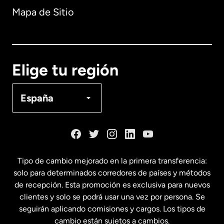
Mapa de Sitio
Australia
Canadá
English
Elige tu región
Canadá
Français
España
Dinamarca
España
Tipo de cambio mejorado en la primera transferencia:
solo para determinados corredores de países y métodos
Estados Unidos
English
de recepción. Esta promoción es exclusiva para nuevos
clientes y solo se podrá usar una vez por persona. Se
seguirán aplicando comisiones y cargos. Los tipos de
Estados Unidos
Español
cambio están sujetos a cambios.