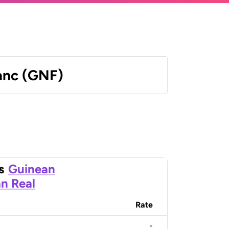
anc (GNF)
s
Guinean
an Real
Rate
-