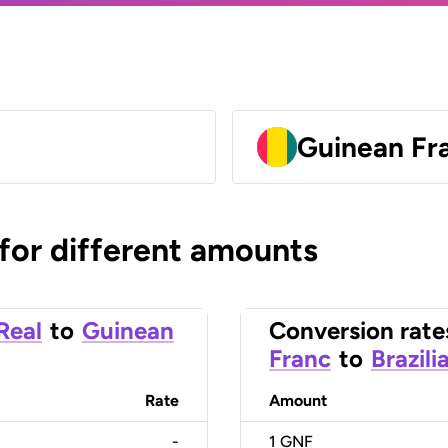
Guinean Fr
 for different amounts
 Real
to
Guinean
Conversion rate
Franc
to
Brazili
Rate
Amount
-
1
GNF