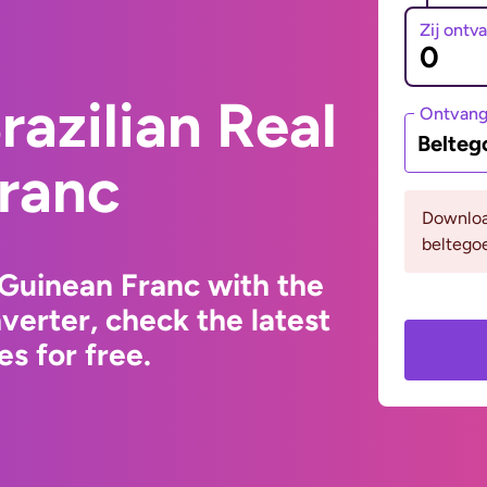
Zij ontv
razilian Real
Ontvan
Belteg
Franc
Downloa
beltegoe
 Guinean Franc with the
erter, check the latest
s for free.