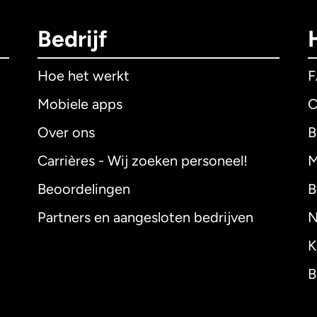
Bedrijf
Hoe het werkt
Mobiele apps
C
Over ons
B
Carrières - Wij zoeken personeel!
M
Beoordelingen
B
Partners en aangesloten bedrijven
N
K
B