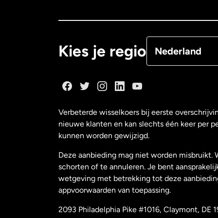
Canada
Françai
Denemarken
Kies je regio
Nederland
Duitsland
Frankrijk
Verbeterde wisselkoers bij eerste overschrijvi
nieuwe klanten en kan slechts één keer per p
Maleisië
kunnen worden gewijzigd.
Deze aanbieding mag niet worden misbruikt. 
Nederland
schorten of te annuleren. Je bent aansprakelij
wetgeving met betrekking tot deze aanbiedin
appvoorwaarden van toepassing.
Nieuw-Zeeland
2093 Philadelphia Pike #1016, Claymont, DE 1