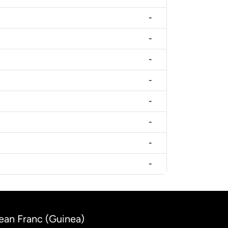
-
-
-
-
-
-
-
-
nean Franc (Guinea)