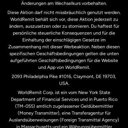
Änderungen am Wechselkurs vorbehalten.
Diese Aktion darf nicht missbräuchlich genutzt werden.
Niederlande
WorldRemit behält sich vor, diese Aktion jederzeit zu
ändern, auszusetzen oder zu stornieren. Du haftest für
persönliche steuerliche Konsequenzen und für die
Schweden
Einhaltung der einschlägigen Gesetze im
Zusammenhang mit dieser Werbeaktion. Neben diesen
Spanien
spezifischen Geschäftsbedingungen gelten die unten
aufgeführten Geschäftsbedingungen für die Website
und App von WorldRemit.
Vereinigte Staaten
English
2093 Philadelphia Pike #1016, Claymont, DE 19703,
USA.
Vereinigte Staaten
Español
WorldRemit Corp. ist ein vom New York State
Department of Financial Services und in Puerto Rico
Vereinigtes Königreich
(TM-055) amtlich zugelassener Geldübermittler
(Money Transmitter), eine Transferagentur für
Auslandsüberweisungen (Foreign Transmittal Agency)
in Massachusetts und ein Währungsübermittler