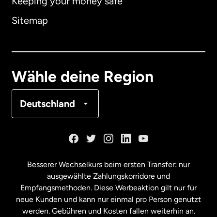
Keeping your money safe
Australien
Sitemap
Dänemark
Deutschland
Wähle deine Region
Frankreich
Deutschland
Kanada
English
Kanada
Français
Besserer Wechselkurs beim ersten Transfer: nur
ausgewählte Zahlungskorridore und
Malaysia
Empfangsmethoden. Diese Werbeaktion gilt nur für
neue Kunden und kann nur einmal pro Person genutzt
werden. Gebühren und Kosten fallen weiterhin an.
Neuseeland