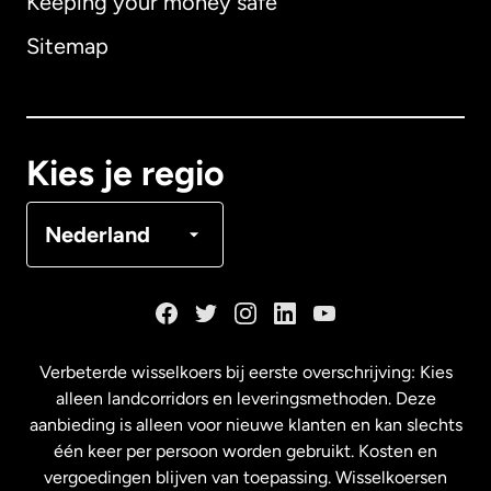
Keeping your money safe
Australië
Sitemap
Canada
English
Canada
Français
Kies je regio
Denemarken
Nederland
Duitsland
Frankrijk
Verbeterde wisselkoers bij eerste overschrijving: Kies
alleen landcorridors en leveringsmethoden. Deze
Maleisië
aanbieding is alleen voor nieuwe klanten en kan slechts
één keer per persoon worden gebruikt. Kosten en
vergoedingen blijven van toepassing. Wisselkoersen
Nederland