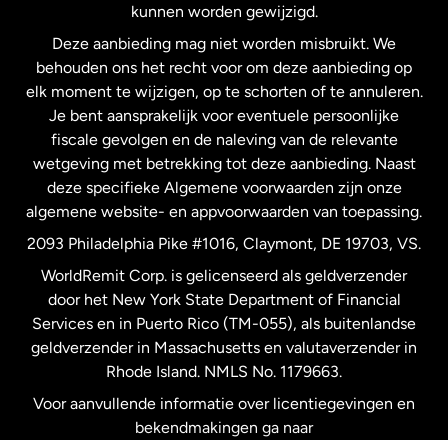
kunnen worden gewijzigd.
Deze aanbieding mag niet worden misbruikt. We
Nieuw-Zeeland
behouden ons het recht voor om deze aanbieding op
elk moment te wijzigen, op te schorten of te annuleren.
Je bent aansprakelijk voor eventuele persoonlijke
Spanje
fiscale gevolgen en de naleving van de relevante
wetgeving met betrekking tot deze aanbieding. Naast
Verenigd Koninkrijk
deze specifieke Algemene voorwaarden zijn onze
algemene website- en appvoorwaarden van toepassing.
Verenigde Staten
English
2093 Philadelphia Pike #1016, Claymont, DE 19703, VS.
WorldRemit Corp. is gelicenseerd als geldverzender
door het New York State Department of Financial
Verenigde Staten
Español
Services en in Puerto Rico (TM-055), als buitenlandse
geldverzender in Massachusetts en valutaverzender in
Zweden
Rhode Island. NMLS No. 1179663.
Voor aanvullende informatie over licentiegevingen en
bekendmakingen ga naar