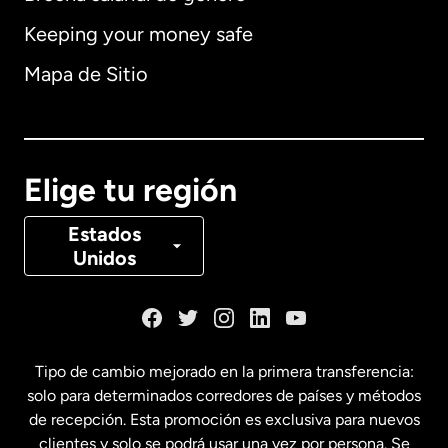
Keeping your money safe
Alemania
Mapa de Sitio
Australia
Canadá
English
Elige tu región
Canadá
Français
Estados
Unidos
Dinamarca
España
Tipo de cambio mejorado en la primera transferencia:
solo para determinados corredores de países y métodos
Estados Unidos
English
de recepción. Esta promoción es exclusiva para nuevos
clientes y solo se podrá usar una vez por persona. Se