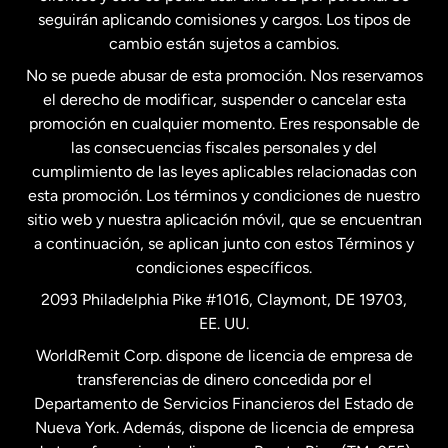
seguirán aplicando comisiones y cargos. Los tipos de
Estados Unidos
Español
cambio están sujetos a cambios.
No se puede abusar de esta promoción. Nos reservamos
Francia
el derecho de modificar, suspender o cancelar esta
promoción en cualquier momento. Eres responsable de
las consecuencias fiscales personales y del
Malasia
cumplimiento de las leyes aplicables relacionadas con
esta promoción. Los términos y condiciones de nuestro
Nueva Zelanda
sitio web y nuestra aplicación móvil, que se encuentran
a continuación, se aplican junto con estos Términos y
condiciones específicos.
Países Bajos
2093 Philadelphia Pike #1016, Claymont, DE 19703,
EE. UU.
Reino Unido
WorldRemit Corp. dispone de licencia de empresa de
transferencias de dinero concedida por el
Suecia
Departamento de Servicios Financieros del Estado de
Nueva York. Además, dispone de licencia de empresa