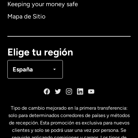
Keeping your money safe
Alemania
Mapa de Sitio
Australia
Canadá
English
Elige tu región
Canadá
Français
España
Dinamarca
España
Tipo de cambio mejorado en la primera transferencia:
solo para determinados corredores de países y métodos
Estados Unidos
English
de recepción. Esta promoción es exclusiva para nuevos
clientes y solo se podrá usar una vez por persona. Se
seguirán aplicando comisiones y cargos. Los tipos de