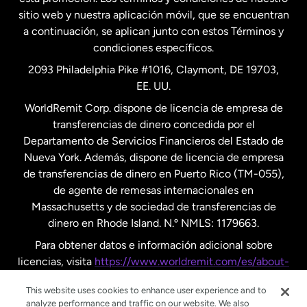
Nueva Zelanda
sitio web y nuestra aplicación móvil, que se encuentran
a continuación, se aplican junto con estos Términos y
condiciones específicos.
Países Bajos
2093 Philadelphia Pike #1016, Claymont, DE 19703,
EE. UU.
Reino Unido
WorldRemit Corp. dispone de licencia de empresa de
transferencias de dinero concedida por el
Suecia
Departamento de Servicios Financieros del Estado de
Nueva York. Además, dispone de licencia de empresa
de transferencias de dinero en Puerto Rico (TM-055),
de agente de remesas internacionales en
Massachusetts y de sociedad de transferencias de
dinero en Rhode Island. N.º NMLS: 1179663.
Para obtener datos e información adicional sobre
licencias, visita
https://www.worldremit.com/es/about-
us/disclosures
.
This website uses cookies to enhance user experience and to
analyze performance and traffic on our website. We also