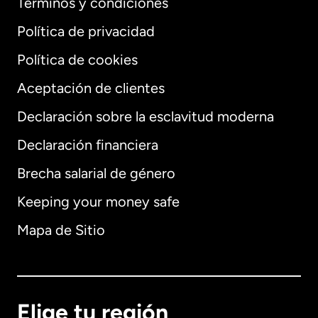
Términos y condiciones
Política de privacidad
Política de cookies
Aceptación de clientes
Declaración sobre la esclavitud moderna
Internacional
English
Declaración financiera
Brecha salarial de género
Keeping your money safe
Alemania
Mapa de Sitio
Australia
Canadá
English
Elige tu región