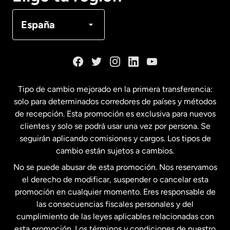
Canadá
Français
España
Dinamarca
España
Tipo de cambio mejorado en la primera transferencia:
solo para determinados corredores de países y métodos
Estados Unidos
English
de recepción. Esta promoción es exclusiva para nuevos
clientes y solo se podrá usar una vez por persona. Se
seguirán aplicando comisiones y cargos. Los tipos de
Estados Unidos
Español
cambio están sujetos a cambios.
No se puede abusar de esta promoción. Nos reservamos
Francia
el derecho de modificar, suspender o cancelar esta
promoción en cualquier momento. Eres responsable de
las consecuencias fiscales personales y del
Malasia
cumplimiento de las leyes aplicables relacionadas con
esta promoción. Los términos y condiciones de nuestro