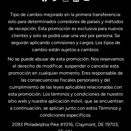
España
Tipo de cambio mejorado en la primera transferencia:
solo para determinados corredores de países y métodos
Estados Unidos
English
de recepción. Esta promoción es exclusiva para nuevos
clientes y solo se podrá usar una vez por persona. Se
seguirán aplicando comisiones y cargos. Los tipos de
Estados Unidos
Español
cambio están sujetos a cambios.
No se puede abusar de esta promoción. Nos reservamos
Francia
el derecho de modificar, suspender o cancelar esta
promoción en cualquier momento. Eres responsable de
las consecuencias fiscales personales y del
Malasia
cumplimiento de las leyes aplicables relacionadas con
esta promoción. Los términos y condiciones de nuestro
Nueva Zelanda
sitio web y nuestra aplicación móvil, que se encuentran
a continuación, se aplican junto con estos Términos y
condiciones específicos.
Países Bajos
2093 Philadelphia Pike #1016, Claymont, DE 19703,