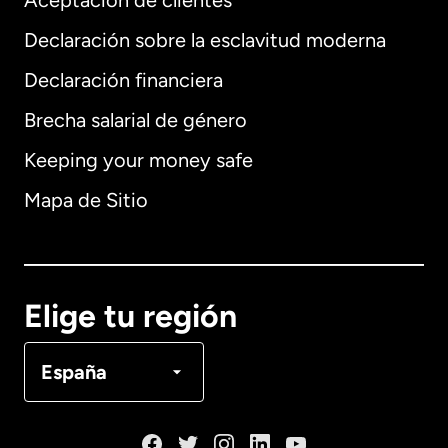
Aceptación de clientes
Declaración sobre la esclavitud moderna
Internacional
English
Declaración financiera
Brecha salarial de género
Keeping your money safe
Alemania
Mapa de Sitio
Australia
Canadá
English
Elige tu región
Canadá
Français
España
Dinamarca