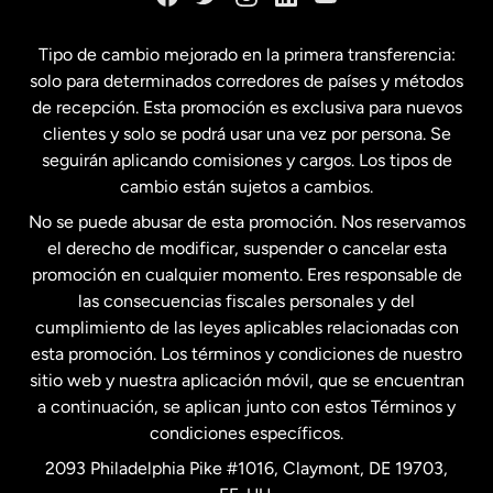
España
Tipo de cambio mejorado en la primera transferencia:
solo para determinados corredores de países y métodos
Estados Unidos
English
de recepción. Esta promoción es exclusiva para nuevos
clientes y solo se podrá usar una vez por persona. Se
seguirán aplicando comisiones y cargos. Los tipos de
Estados Unidos
Español
cambio están sujetos a cambios.
No se puede abusar de esta promoción. Nos reservamos
Francia
el derecho de modificar, suspender o cancelar esta
promoción en cualquier momento. Eres responsable de
las consecuencias fiscales personales y del
Malasia
cumplimiento de las leyes aplicables relacionadas con
esta promoción. Los términos y condiciones de nuestro
Nueva Zelanda
sitio web y nuestra aplicación móvil, que se encuentran
a continuación, se aplican junto con estos Términos y
condiciones específicos.
Países Bajos
2093 Philadelphia Pike #1016, Claymont, DE 19703,