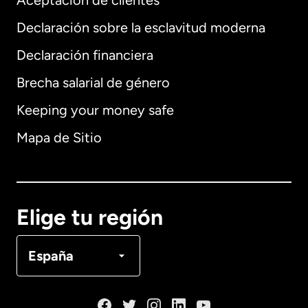
Aceptación de clientes
Declaración sobre la esclavitud moderna
Internacional
English
Declaración financiera
Brecha salarial de género
Keeping your money safe
Alemania
Mapa de Sitio
Australia
Canadá
English
Elige tu región
Canadá
Français
España
Dinamarca