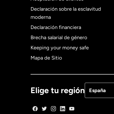
Declaración sobre la esclavitud
Internaciona
moderna
Declaración financiera
Brecha salarial de género
Alemania
Keeping your money safe
Australia
Mapa de Sitio
Canadá
Eng
Canadá
Fra
Elige tu región
España
Dinamarca