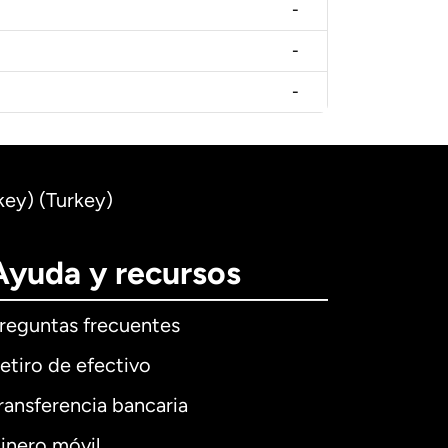
-
-
-
key) (Turkey)
Ayuda y recursos
reguntas frecuentes
etiro de efectivo
ransferencia bancaria
inero móvil