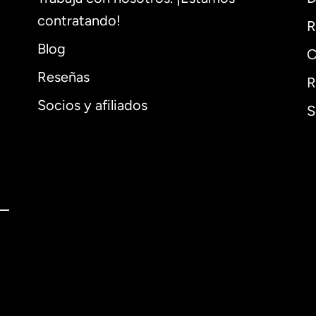
contratando!
R
Blog
C
Reseñas
R
Socios y afiliados
S