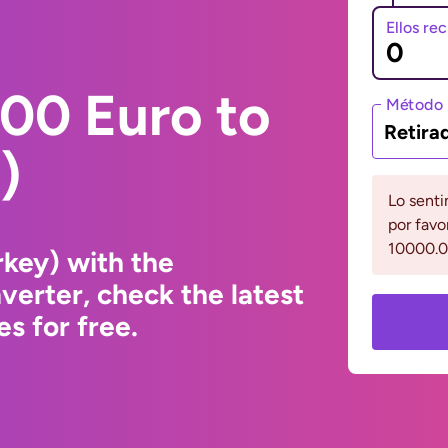
Ellos re
00 Euro to
Método 
Retira
)
Lo senti
por favo
10000.0
rkey) with the
erter, check the latest
s for free.