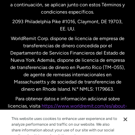
a continuación, se aplican junto con estos Términos y
condiciones específicos.
Países Bajos
2093 Philadelphia Pike #1016, Claymont, DE 19703,
EE. UU.
Reino Unido
WorldRemit Corp. dispone de licencia de empresa de
transferencias de dinero concedida por el
Suecia
Departamento de Servicios Financieros del Estado de
Nueva York. Además, dispone de licencia de empresa
de transferencias de dinero en Puerto Rico (TM-055),
de agente de remesas internacionales en
Massachusetts y de sociedad de transferencias de
dinero en Rhode Island. N.º NMLS: 1179663.
Para obtener datos e información adicional sobre
licencias, visita
https://www.worldremit.com/es/about-
us/disclosures
.
This website uses cookies to enhance user experience and to
analyze performance and traffic on our website. We also
share information about your use of our site with our social