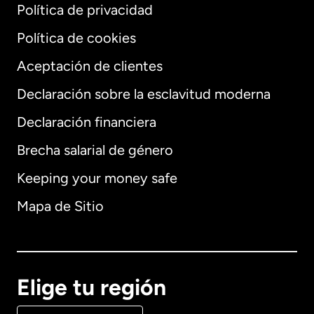
Política de privacidad
Política de cookies
Aceptación de clientes
Declaración sobre la esclavitud moderna
Internacional
English
Declaración financiera
Brecha salarial de género
Keeping your money safe
Alemania
Mapa de Sitio
Australia
Canadá
English
Elige tu región
Canadá
Français