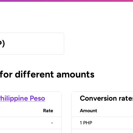
P)
 for different amounts
hilippine Peso
Conversion rate
Rate
Amount
-
1
PHP