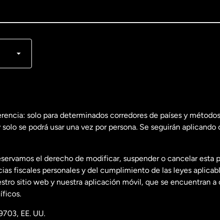
lish
nçais
erencia: solo para determinados corredores de países y métodos
 solo se podrá usar una vez por persona. Se seguirán aplicando 
dos
English
servamos el derecho de modificar, suspender o cancelar esta 
dos
Español
s fiscales personales y del cumplimiento de las leyes aplicab
tro sitio web y nuestra aplicación móvil, que se encuentran a 
ficos.
9703, EE. UU.