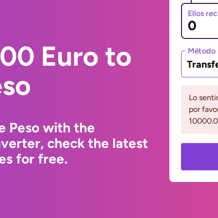
Ellos re
00 Euro to
Método 
Transf
eso
Lo senti
por favo
10000.0
e Peso with the
erter, check the latest
s for free.