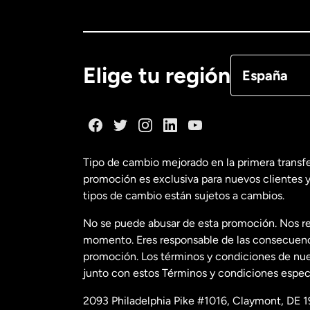
Canadá
Eng
Canadá
Fra
Elige tu región
España
Dinamarca
España
Tipo de cambio mejorado en la primera transf
promoción es exclusiva para nuevos clientes y
Estados Uni
tipos de cambio están sujetos a cambios.
No se puede abusar de esta promoción. Nos re
Estados Uni
momento. Eres responsable de las consecuencia
promoción. Los términos y condiciones de nues
junto con estos Términos y condiciones especí
Francia
2093 Philadelphia Pike #1016, Claymont, DE 1