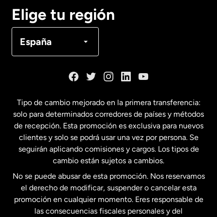
Canadá
English
Elige tu región
Canadá
Français
España
Dinamarca
España
Tipo de cambio mejorado en la primera transferencia:
solo para determinados corredores de países y métodos
Estados Unidos
English
de recepción. Esta promoción es exclusiva para nuevos
clientes y solo se podrá usar una vez por persona. Se
seguirán aplicando comisiones y cargos. Los tipos de
Estados Unidos
Español
cambio están sujetos a cambios.
No se puede abusar de esta promoción. Nos reservamos
Francia
el derecho de modificar, suspender o cancelar esta
promoción en cualquier momento. Eres responsable de
las consecuencias fiscales personales y del
Malasia