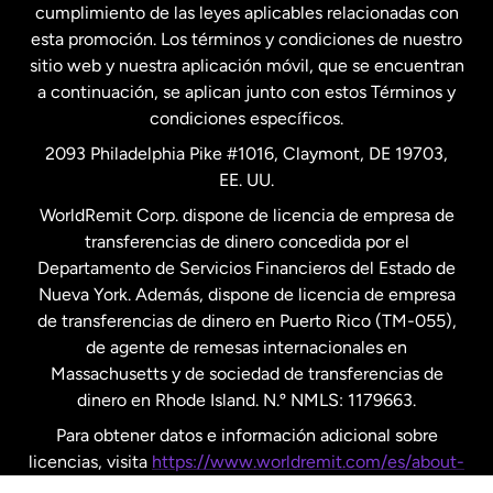
cumplimiento de las leyes aplicables relacionadas con
esta promoción. Los términos y condiciones de nuestro
Nueva Zelanda
sitio web y nuestra aplicación móvil, que se encuentran
a continuación, se aplican junto con estos Términos y
condiciones específicos.
Países Bajos
2093 Philadelphia Pike #1016, Claymont, DE 19703,
EE. UU.
Reino Unido
WorldRemit Corp. dispone de licencia de empresa de
transferencias de dinero concedida por el
Suecia
Departamento de Servicios Financieros del Estado de
Nueva York. Además, dispone de licencia de empresa
de transferencias de dinero en Puerto Rico (TM-055),
de agente de remesas internacionales en
Massachusetts y de sociedad de transferencias de
dinero en Rhode Island. N.º NMLS: 1179663.
Para obtener datos e información adicional sobre
licencias, visita
https://www.worldremit.com/es/about-
us/disclosures
.