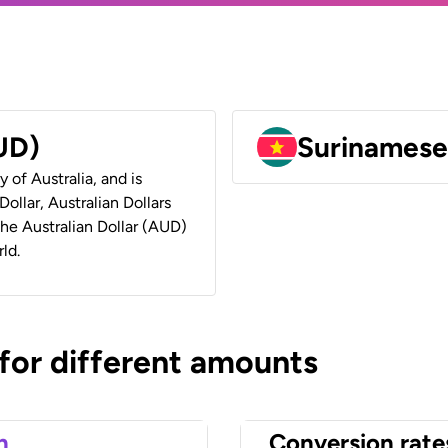
AUD)
Surinamese
y of Australia, and is
ollar, Australian Dollars
 the Australian Dollar (AUD)
ld.
 for different amounts
n
Conversion rate