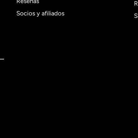
Reseñas
R
Socios y afiliados
S
l
English