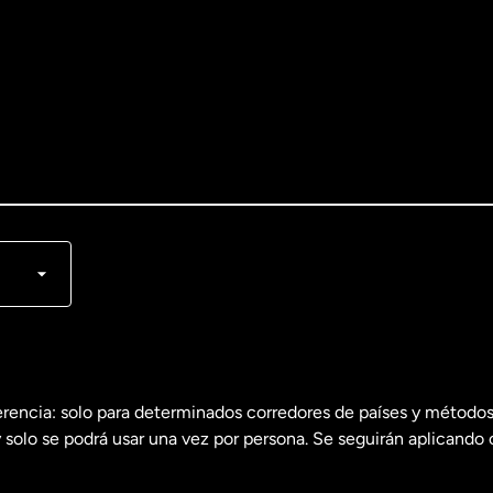
lish
nçais
erencia: solo para determinados corredores de países y métodos
 solo se podrá usar una vez por persona. Se seguirán aplicando 
dos
English