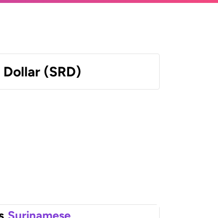
 Dollar (SRD)
s
Surinamese