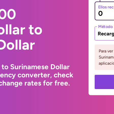
Ellos re
000
llar to
Método 
Recarg
Dollar
Para ver
Suriname
aplicaci
 to Surinamese Dollar
rency converter, check
hange rates for free.