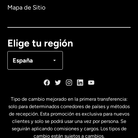
Mapa de Sitio
Australia
Canadá
English
Elige tu región
Canadá
Français
España
Dinamarca
España
Tipo de cambio mejorado en la primera transferencia:
solo para determinados corredores de países y métodos
Estados Unidos
English
de recepción. Esta promoción es exclusiva para nuevos
clientes y solo se podrá usar una vez por persona. Se
seguirán aplicando comisiones y cargos. Los tipos de
Estados Unidos
Español
cambio están sujetos a cambios.