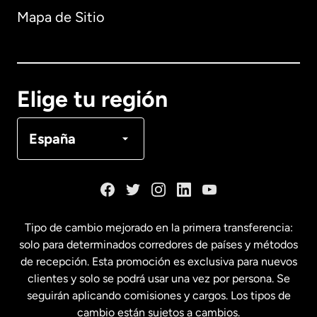
Mapa de Sitio
Australia
Canadá
English
Elige tu región
Canadá
Français
España
Dinamarca
España
Tipo de cambio mejorado en la primera transferencia:
solo para determinados corredores de países y métodos
Estados Unidos
English
de recepción. Esta promoción es exclusiva para nuevos
clientes y solo se podrá usar una vez por persona. Se
seguirán aplicando comisiones y cargos. Los tipos de
Estados Unidos
Español
cambio están sujetos a cambios.