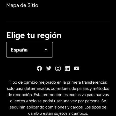
Mapa de Sitio
Australia
Canadá
English
Elige tu región
Canadá
Français
España
Dinamarca
España
Tipo de cambio mejorado en la primera transferencia:
solo para determinados corredores de países y métodos
Estados Unidos
English
de recepción. Esta promoción es exclusiva para nuevos
clientes y solo se podrá usar una vez por persona. Se
seguirán aplicando comisiones y cargos. Los tipos de
Estados Unidos
Español
cambio están sujetos a cambios.