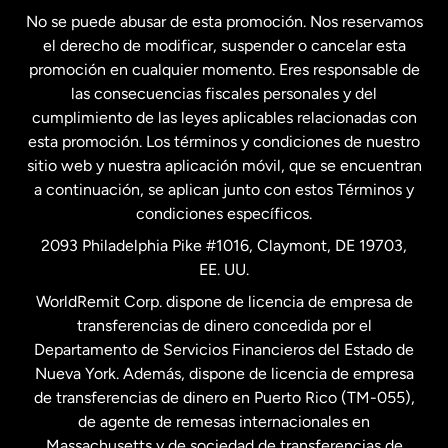
No se puede abusar de esta promoción. Nos reservamos
Francia
el derecho de modificar, suspender o cancelar esta
promoción en cualquier momento. Eres responsable de
las consecuencias fiscales personales y del
Malasia
cumplimiento de las leyes aplicables relacionadas con
esta promoción. Los términos y condiciones de nuestro
Nueva Zelanda
sitio web y nuestra aplicación móvil, que se encuentran
a continuación, se aplican junto con estos Términos y
condiciones específicos.
Países Bajos
2093 Philadelphia Pike #1016, Claymont, DE 19703,
EE. UU.
Reino Unido
WorldRemit Corp. dispone de licencia de empresa de
transferencias de dinero concedida por el
Suecia
Departamento de Servicios Financieros del Estado de
Nueva York. Además, dispone de licencia de empresa
de transferencias de dinero en Puerto Rico (TM-055),
de agente de remesas internacionales en
Massachusetts y de sociedad de transferencias de