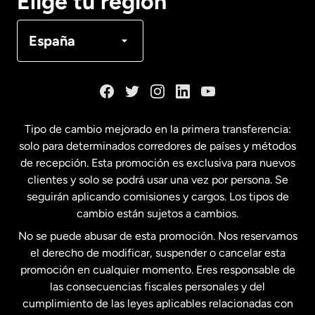
Elige tu región
Canadá
Français
España
Dinamarca
España
Tipo de cambio mejorado en la primera transferencia:
solo para determinados corredores de países y métodos
Estados Unidos
English
de recepción. Esta promoción es exclusiva para nuevos
clientes y solo se podrá usar una vez por persona. Se
seguirán aplicando comisiones y cargos. Los tipos de
Estados Unidos
Español
cambio están sujetos a cambios.
No se puede abusar de esta promoción. Nos reservamos
Francia
el derecho de modificar, suspender o cancelar esta
promoción en cualquier momento. Eres responsable de
las consecuencias fiscales personales y del
Malasia
cumplimiento de las leyes aplicables relacionadas con