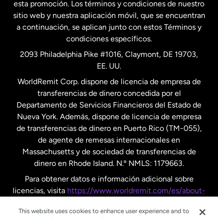
esta promoción. Los términos y condiciones de nuestro
Nueva Zelanda
sitio web y nuestra aplicación móvil, que se encuentran
a continuación, se aplican junto con estos Términos y
condiciones específicos.
Países Bajos
2093 Philadelphia Pike #1016, Claymont, DE 19703,
EE. UU.
Reino Unido
WorldRemit Corp. dispone de licencia de empresa de
transferencias de dinero concedida por el
Suecia
Departamento de Servicios Financieros del Estado de
Nueva York. Además, dispone de licencia de empresa
de transferencias de dinero en Puerto Rico (TM-055),
de agente de remesas internacionales en
Massachusetts y de sociedad de transferencias de
dinero en Rhode Island. N.º NMLS: 1179663.
Para obtener datos e información adicional sobre
licencias, visita
https://www.worldremit.com/es/about-
us/disclosures
.
This website uses cookies to enhance user experience and to