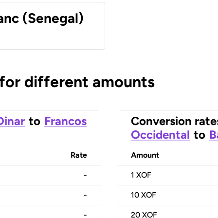
anc (Senegal)
 for different amounts
Dinar
to
Francos
Conversion rate
Occidental
to
B
Rate
Amount
-
1
XOF
-
10
XOF
-
20
XOF