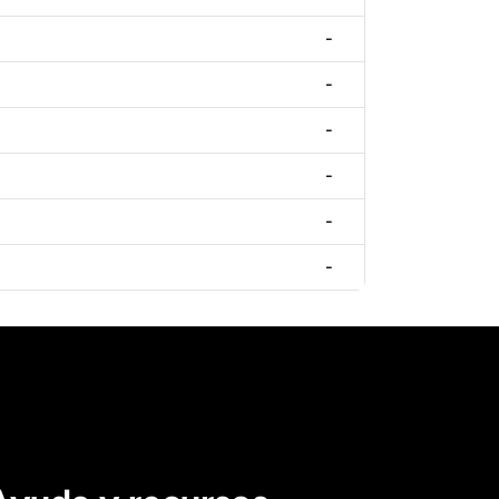
-
-
-
-
-
-
)