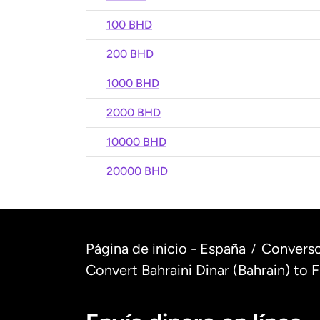
100 BHD
200 BHD
1000 BHD
2000 BHD
10000 BHD
20000 BHD
Página de inicio - España
Converso
/
Convert Bahraini Dinar (Bahrain) to 