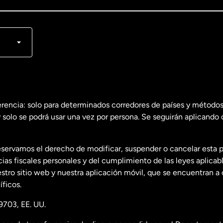
lish
nçais
erencia: solo para determinados corredores de países y métodos
 solo se podrá usar una vez por persona. Se seguirán aplicando 
dos
English
servamos el derecho de modificar, suspender o cancelar esta 
dos
Español
s fiscales personales y del cumplimiento de las leyes aplicab
tro sitio web y nuestra aplicación móvil, que se encuentran a 
ficos.
9703, EE. UU.