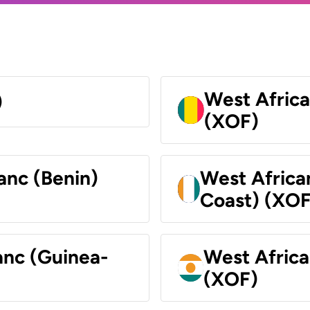
West Africa
)
(XOF)
anc (Benin)
West Africa
Coast) (XOF
anc (Guinea-
West Africa
(XOF)