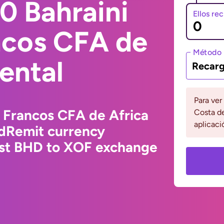
0 Bahraini
Ellos re
ncos CFA de
Método 
ental
Recarg
Para ver
o Francos CFA de Africa
Costa de
aplicaci
ldRemit currency
test BHD to XOF exchange