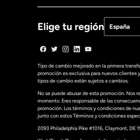
Canadá
Eng
Canadá
Fra
Elige tu región
España
Dinamarca
España
Tipo de cambio mejorado en la primera transf
promoción es exclusiva para nuevos clientes y
Estados Uni
tipos de cambio están sujetos a cambios.
No se puede abusar de esta promoción. Nos re
Estados Uni
momento. Eres responsable de las consecuencia
promoción. Los términos y condiciones de nues
junto con estos Términos y condiciones especí
Francia
2093 Philadelphia Pike #1016, Claymont, DE 1
Malasia