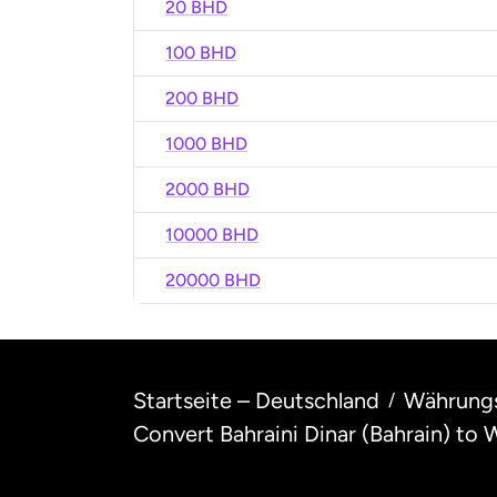
20 BHD
100 BHD
200 BHD
1000 BHD
2000 BHD
10000 BHD
20000 BHD
Startseite – Deutschland
Währung
/
Convert Bahraini Dinar (Bahrain) to 