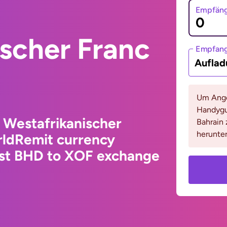
Empfäng
scher Franc
Empfan
Auflad
Um Ange
Handygu
o Westafrikanischer
Bahrain 
herunter
rldRemit currency
test BHD to XOF exchange