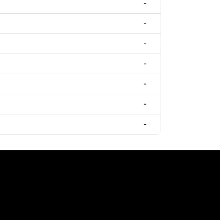
-
-
-
-
-
-
-