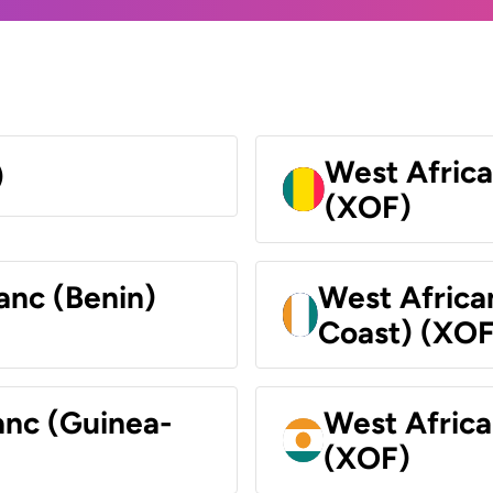
West Africa
)
(XOF)
anc (Benin)
West Africa
Coast) (XOF
anc (Guinea-
West Africa
(XOF)