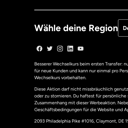
Deu
Fra
Wähle deine Region
D
Ka
Ka
Besserer Wechselkurs beim ersten Transfer: 
für neue Kunden und kann nur einmal pro Per
Mal
Wechselkurs vorbehalten.
Diese Aktion darf nicht missbräuchlich genutz
Ne
oder zu stornieren. Du haftest für persönlich
Zusammenhang mit dieser Werbeaktion. Neben
Geschäftsbedingungen für die Website und A
Nie
2093 Philadelphia Pike #1016, Claymont, DE 