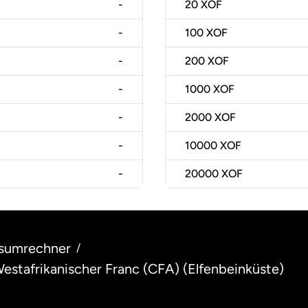
-
20
XOF
-
100
XOF
-
200
XOF
-
1000
XOF
-
2000
XOF
-
10000
XOF
-
20000
XOF
sumrechner
/
Westafrikanischer Franc (CFA) (Elfenbeinküste)