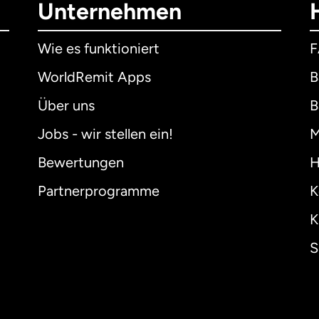
Unternehmen
Wie es funktioniert
WorldRemit Apps
B
Über uns
B
Jobs - wir stellen ein!
M
Bewertungen
H
Partnerprogramme
K
K
S