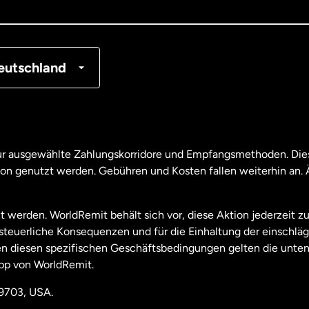
tschland
nkreich
eutschland
nada
English
nada
Français
nur ausgewählte Zahlungskorridore und Empfangsmethoden. Dies
son genutzt werden. Gebühren und Kosten fallen weiterhin an
aysia
t werden. WorldRemit behält sich vor, diese Aktion jederzeit z
useeland
e steuerliche Konsequenzen und für die Einhaltung der einschl
 diesen spezifischen Geschäftsbedingungen gelten die unten
pp von WorldRemit.
derlande
19703, USA.