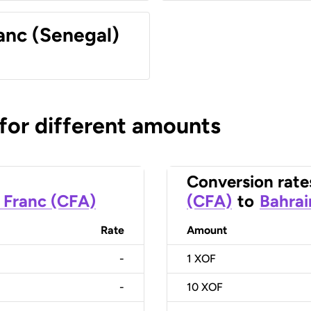
anc (Senegal)
 for different amounts
Conversion rate
 Franc (CFA)
(CFA)
to
Bahrai
Rate
Amount
-
1
XOF
-
10
XOF