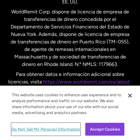
EE. UU.
Reino Unido
WorldRemit Corp. dispone de licencia de empresa de
transferencias de dinero concedida por el
Suecia
Departamento de Servicios Financieros del Estado de
Nueva York. Además, dispone de licencia de empresa
de transferencias de dinero en Puerto Rico (TM-055),
de agente de remesas internacionales en
Massachusetts y de sociedad de transferencias de
dinero en Rhode Island. N.º NMLS: 1179663.
Para obtener datos e información adicional sobre
licencias, visita
https://www.worldremit.com/es/about-
us/disclosures
.
This website uses cookies to enhance user experience and to
analyze performance and traffic on our website. We also
share information about your use of our site with our social
media, advertising and analytics partners.
© WorldRemit 2024
Do Not Sell My Personal Information
Accept Cookies