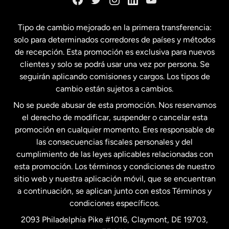
España
Tipo de cambio mejorado en la primera transferencia:
solo para determinados corredores de países y métodos
Estados Unidos
English
de recepción. Esta promoción es exclusiva para nuevos
clientes y solo se podrá usar una vez por persona. Se
seguirán aplicando comisiones y cargos. Los tipos de
Estados Unidos
Español
cambio están sujetos a cambios.
No se puede abusar de esta promoción. Nos reservamos
Francia
el derecho de modificar, suspender o cancelar esta
promoción en cualquier momento. Eres responsable de
las consecuencias fiscales personales y del
Malasia
cumplimiento de las leyes aplicables relacionadas con
esta promoción. Los términos y condiciones de nuestro
Nueva Zelanda
sitio web y nuestra aplicación móvil, que se encuentran
a continuación, se aplican junto con estos Términos y
condiciones específicos.
Países Bajos
2093 Philadelphia Pike #1016, Claymont, DE 19703,