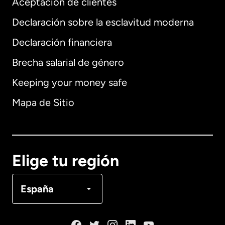
Aceptación de clientes
Declaración sobre la esclavitud moderna
Internacional
English
Declaración financiera
Brecha salarial de género
Keeping your money safe
Alemania
Mapa de Sitio
Australia
Canadá
English
Elige tu región
Canadá
Français
España
Dinamarca