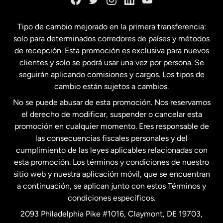
España
Tipo de cambio mejorado en la primera transferencia:
solo para determinados corredores de países y métodos
Estados Unidos
English
de recepción. Esta promoción es exclusiva para nuevos
clientes y solo se podrá usar una vez por persona. Se
seguirán aplicando comisiones y cargos. Los tipos de
Estados Unidos
Español
cambio están sujetos a cambios.
No se puede abusar de esta promoción. Nos reservamos
Francia
el derecho de modificar, suspender o cancelar esta
promoción en cualquier momento. Eres responsable de
las consecuencias fiscales personales y del
Malasia
cumplimiento de las leyes aplicables relacionadas con
esta promoción. Los términos y condiciones de nuestro
Nueva Zelanda
sitio web y nuestra aplicación móvil, que se encuentran
a continuación, se aplican junto con estos Términos y
condiciones específicos.
Países Bajos
2093 Philadelphia Pike #1016, Claymont, DE 19703,