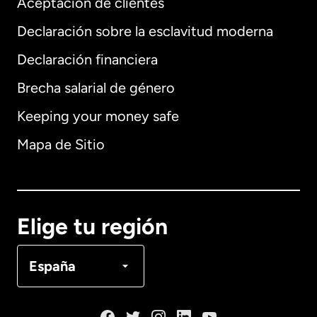
Aceptación de clientes
Declaración sobre la esclavitud moderna
Internacional
English
Declaración financiera
Brecha salarial de género
Keeping your money safe
Alemania
Mapa de Sitio
Australia
Canadá
English
Elige tu región
Canadá
Français
España
Dinamarca