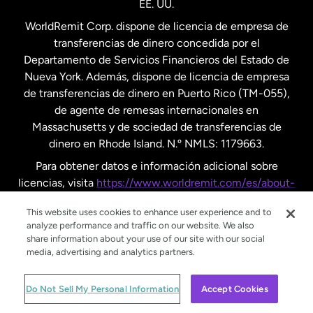
EE. UU.
Reino Unido
WorldRemit Corp. dispone de licencia de empresa de
transferencias de dinero concedida por el
Suecia
Departamento de Servicios Financieros del Estado de
Nueva York. Además, dispone de licencia de empresa
de transferencias de dinero en Puerto Rico (TM-055),
de agente de remesas internacionales en
Massachusetts y de sociedad de transferencias de
dinero en Rhode Island. N.º NMLS: 1179663.
Para obtener datos e información adicional sobre
licencias, visita
https://www.worldremit.com/es/about-
us/disclosures
.
This website uses cookies to enhance user experience and to
analyze performance and traffic on our website. We also
share information about your use of our site with our social
media, advertising and analytics partners.
© WorldRemit 2024
Do Not Sell My Personal Information
Accept Cookies