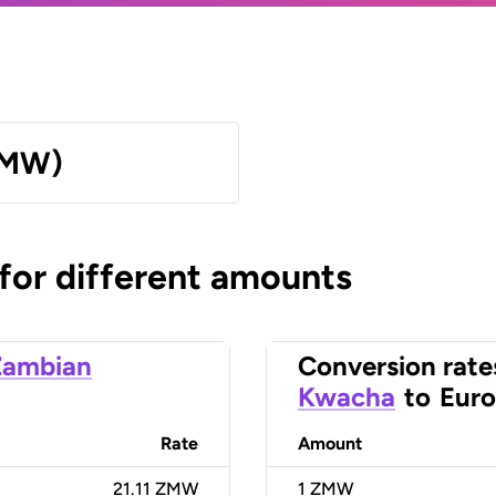
ZMW)
 for different amounts
Zambian
Conversion rate
Kwacha
to
Euro
Rate
Amount
21.11 ZMW
1
ZMW