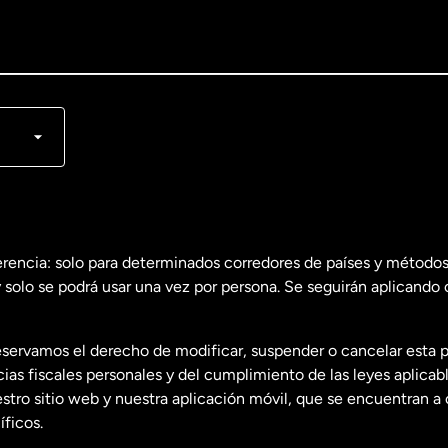
lish
nçais
erencia: solo para determinados corredores de países y métodos
 solo se podrá usar una vez por persona. Se seguirán aplicando 
dos
English
servamos el derecho de modificar, suspender o cancelar esta 
dos
Español
s fiscales personales y del cumplimiento de las leyes aplicab
tro sitio web y nuestra aplicación móvil, que se encuentran a 
ficos.