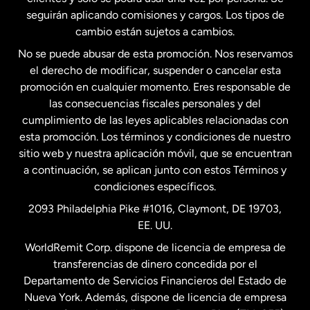
seguirán aplicando comisiones y cargos. Los tipos de
Estados Unidos
Español
cambio están sujetos a cambios.
No se puede abusar de esta promoción. Nos reservamos
Francia
el derecho de modificar, suspender o cancelar esta
promoción en cualquier momento. Eres responsable de
las consecuencias fiscales personales y del
Malasia
cumplimiento de las leyes aplicables relacionadas con
esta promoción. Los términos y condiciones de nuestro
Nueva Zelanda
sitio web y nuestra aplicación móvil, que se encuentran
a continuación, se aplican junto con estos Términos y
condiciones específicos.
Países Bajos
2093 Philadelphia Pike #1016, Claymont, DE 19703,
EE. UU.
Reino Unido
WorldRemit Corp. dispone de licencia de empresa de
transferencias de dinero concedida por el
Suecia
Departamento de Servicios Financieros del Estado de
Nueva York. Además, dispone de licencia de empresa