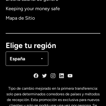
Keeping your money safe
Alemania
Mapa de Sitio
Australia
Canadá
English
Elige tu región
Canadá
Français
España
Dinamarca
España
Tipo de cambio mejorado en la primera transferencia:
solo para determinados corredores de países y métodos
Estados Unidos
English
de recepción. Esta promoción es exclusiva para nuevos
clientes y solo se podrá usar una vez por persona. Se