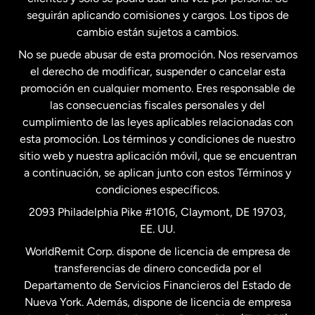
seguirán aplicando comisiones y cargos. Los tipos de
Estados Unidos
Español
cambio están sujetos a cambios.
No se puede abusar de esta promoción. Nos reservamos
Francia
el derecho de modificar, suspender o cancelar esta
promoción en cualquier momento. Eres responsable de
las consecuencias fiscales personales y del
Malasia
cumplimiento de las leyes aplicables relacionadas con
esta promoción. Los términos y condiciones de nuestro
Nueva Zelanda
sitio web y nuestra aplicación móvil, que se encuentran
a continuación, se aplican junto con estos Términos y
condiciones específicos.
Países Bajos
2093 Philadelphia Pike #1016, Claymont, DE 19703,
EE. UU.
Reino Unido
WorldRemit Corp. dispone de licencia de empresa de
transferencias de dinero concedida por el
Suecia
Departamento de Servicios Financieros del Estado de
Nueva York. Además, dispone de licencia de empresa