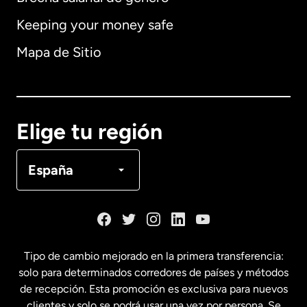
Keeping your money safe
Alemania
Mapa de Sitio
Australia
Canadá
English
Elige tu región
Canadá
Français
España
Dinamarca
España
Tipo de cambio mejorado en la primera transferencia:
solo para determinados corredores de países y métodos
Estados Unidos
English
de recepción. Esta promoción es exclusiva para nuevos
clientes y solo se podrá usar una vez por persona. Se