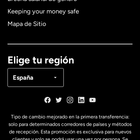
Keeping your money safe
Alemania
Mapa de Sitio
Australia
Canadá
English
Elige tu región
Canadá
Français
España
Dinamarca
España
Tipo de cambio mejorado en la primera transferencia:
solo para determinados corredores de países y métodos
Estados Unidos
English
de recepción. Esta promoción es exclusiva para nuevos
clientes y solo se podrá usar una vez por persona. Se