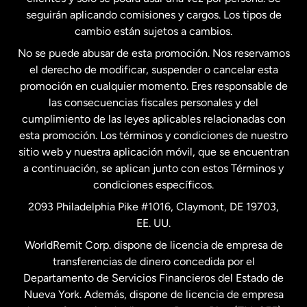
seguirán aplicando comisiones y cargos. Los tipos de
Estados Unidos
Español
cambio están sujetos a cambios.
No se puede abusar de esta promoción. Nos reservamos
Francia
el derecho de modificar, suspender o cancelar esta
promoción en cualquier momento. Eres responsable de
las consecuencias fiscales personales y del
Malasia
cumplimiento de las leyes aplicables relacionadas con
esta promoción. Los términos y condiciones de nuestro
Nueva Zelanda
sitio web y nuestra aplicación móvil, que se encuentran
a continuación, se aplican junto con estos Términos y
condiciones específicos.
Países Bajos
2093 Philadelphia Pike #1016, Claymont, DE 19703,
EE. UU.
Reino Unido
WorldRemit Corp. dispone de licencia de empresa de
transferencias de dinero concedida por el
Suecia
Departamento de Servicios Financieros del Estado de
Nueva York. Además, dispone de licencia de empresa