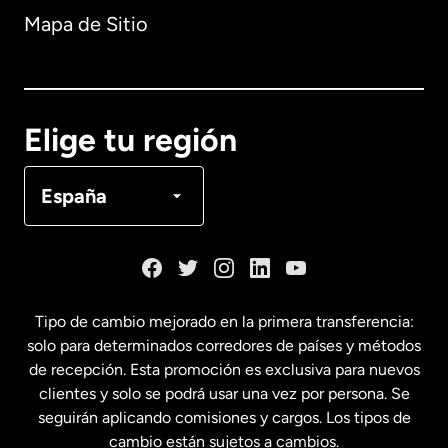
Mapa de Sitio
Australia
Canadá
English
Elige tu región
Canadá
Français
España
Dinamarca
España
Tipo de cambio mejorado en la primera transferencia:
solo para determinados corredores de países y métodos
Estados Unidos
English
de recepción. Esta promoción es exclusiva para nuevos
clientes y solo se podrá usar una vez por persona. Se
seguirán aplicando comisiones y cargos. Los tipos de
Estados Unidos
Español
cambio están sujetos a cambios.