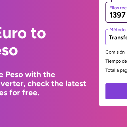
Ellos re
uro to
Método 
Transf
eso
Comisión
Tiempo de 
Total a pa
e Peso with the
erter, check the latest
s for free.