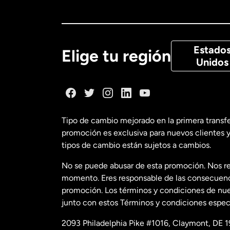
Canadá
Eng
Canadá
Fra
Estado
Elige tu región
Unidos
Dinamarca
España
Tipo de cambio mejorado en la primera transf
promoción es exclusiva para nuevos clientes y
Estados Uni
tipos de cambio están sujetos a cambios.
No se puede abusar de esta promoción. Nos re
Estados Uni
momento. Eres responsable de las consecuencia
promoción. Los términos y condiciones de nues
junto con estos Términos y condiciones especí
Francia
2093 Philadelphia Pike #1016, Claymont, DE 1