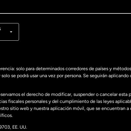
lish
nçais
s
erencia: solo para determinados corredores de países y métodos
 solo se podrá usar una vez por persona. Se seguirán aplicando 
dos
English
servamos el derecho de modificar, suspender o cancelar esta 
dos
Español
s fiscales personales y del cumplimiento de las leyes aplicab
tro sitio web y nuestra aplicación móvil, que se encuentran a 
ficos.
9703, EE. UU.