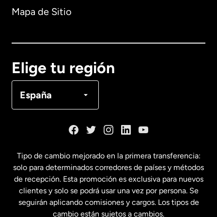
Mapa de Sitio
Australia
Canadá
English
Elige tu región
Canadá
Français
España
Dinamarca
España
Tipo de cambio mejorado en la primera transferencia:
solo para determinados corredores de países y métodos
Estados Unidos
English
de recepción. Esta promoción es exclusiva para nuevos
clientes y solo se podrá usar una vez por persona. Se
seguirán aplicando comisiones y cargos. Los tipos de
Estados Unidos
Español
cambio están sujetos a cambios.