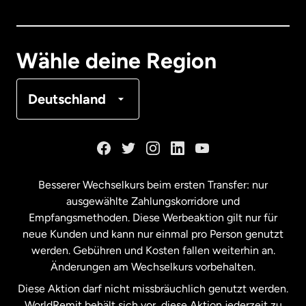
Dänemark
Deutschland
Wähle deine Region
Frankreich
Deutschland
Kanada
English
Kanada
Français
Besserer Wechselkurs beim ersten Transfer: nur
ausgewählte Zahlungskorridore und
Malaysia
Empfangsmethoden. Diese Werbeaktion gilt nur für
neue Kunden und kann nur einmal pro Person genutzt
werden. Gebühren und Kosten fallen weiterhin an.
Neuseeland
Änderungen am Wechselkurs vorbehalten.
Diese Aktion darf nicht missbräuchlich genutzt werden.
Niederlande
WorldRemit behält sich vor, diese Aktion jederzeit zu