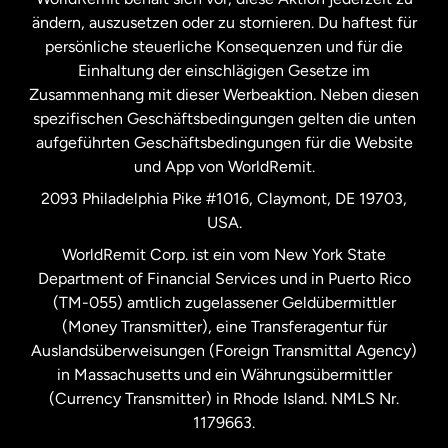
ändern, auszusetzen oder zu stornieren. Du haftest für
persönliche steuerliche Konsequenzen und für die
Schweden
Einhaltung der einschlägigen Gesetze im
Zusammenhang mit dieser Werbeaktion. Neben diesen
Spanien
spezifischen Geschäftsbedingungen gelten die unten
aufgeführten Geschäftsbedingungen für die Website
und App von WorldRemit.
Vereinigte Staaten
English
2093 Philadelphia Pike #1016, Claymont, DE 19703,
USA.
Vereinigte Staaten
Español
WorldRemit Corp. ist ein vom New York State
Department of Financial Services und in Puerto Rico
Vereinigtes Königreich
(TM-055) amtlich zugelassener Geldübermittler
(Money Transmitter), eine Transferagentur für
Auslandsüberweisungen (Foreign Transmittal Agency)
in Massachusetts und ein Währungsübermittler
(Currency Transmitter) in Rhode Island. NMLS Nr.
1179663.