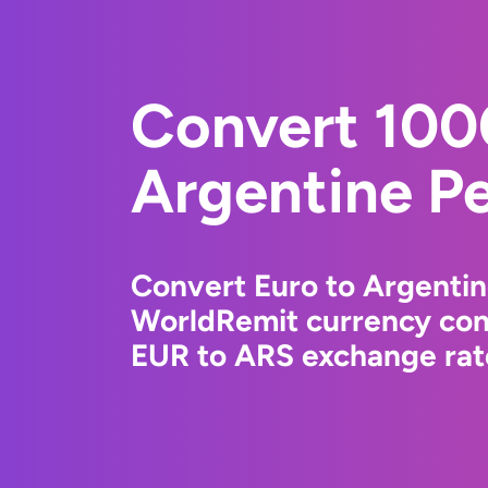
Convert 100
Argentine P
Convert Euro to Argentin
WorldRemit currency conv
EUR to ARS exchange rate