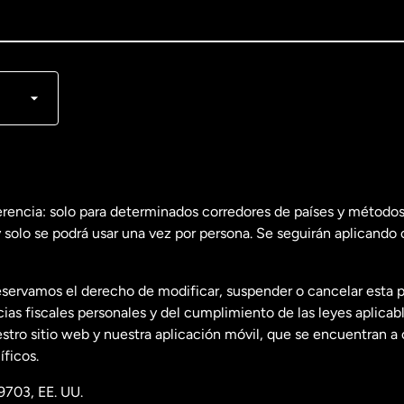
lish
nçais
erencia: solo para determinados corredores de países y métodos
 solo se podrá usar una vez por persona. Se seguirán aplicando 
dos
English
servamos el derecho de modificar, suspender o cancelar esta 
dos
Español
s fiscales personales y del cumplimiento de las leyes aplicab
tro sitio web y nuestra aplicación móvil, que se encuentran a 
ficos.
9703, EE. UU.