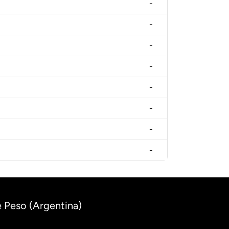
-
-
-
-
-
-
-
-
e Peso (Argentina)