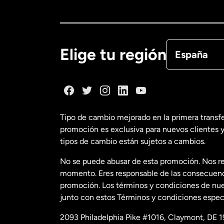
Canadá
Eng
Canadá
Fra
Elige tu región
España
Dinamarca
España
Tipo de cambio mejorado en la primera transf
promoción es exclusiva para nuevos clientes y
Estados Uni
tipos de cambio están sujetos a cambios.
No se puede abusar de esta promoción. Nos re
Estados Uni
momento. Eres responsable de las consecuencia
promoción. Los términos y condiciones de nues
junto con estos Términos y condiciones especí
Francia
2093 Philadelphia Pike #1016, Claymont, DE 1