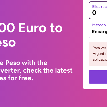
Ellos re
00 Euro to
Método 
Recarg
eso
Para ver
Argentin
aplicaci
e Peso with the
erter, check the latest
s for free.