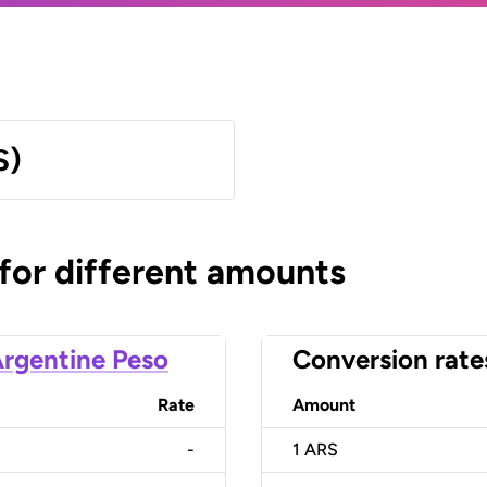
S)
 for different amounts
rgentine Peso
Conversion rate
Rate
Amount
-
1
ARS