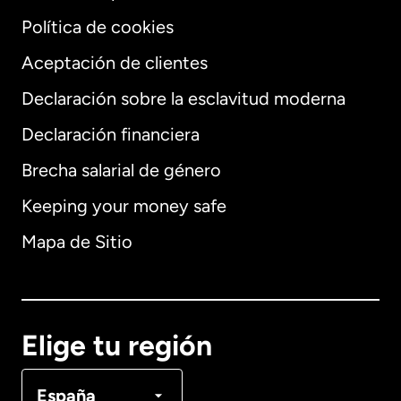
Política de cookies
Aceptación de clientes
Declaración sobre la esclavitud moderna
Internacional
English
Declaración financiera
Brecha salarial de género
Keeping your money safe
Alemania
Mapa de Sitio
Australia
Canadá
English
Elige tu región
Canadá
Français
España