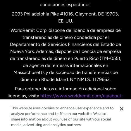
condiciones específicos.
Países Bajos
2093 Philadelphia Pike #1016, Claymont, DE 19703,
EE. UU.
Reino Unido
WorldRemit Corp. dispone de licencia de empresa de
transferencias de dinero concedida por el
Suecia
Departamento de Servicios Financieros del Estado de
Nueva York. Además, dispone de licencia de empresa
de transferencias de dinero en Puerto Rico (TM-055),
de agente de remesas internacionales en
Massachusetts y de sociedad de transferencias de
dinero en Rhode Island. N.º NMLS: 1179663.
Para obtener datos e información adicional sobre
licencias, visita
https://www.worldremit.com/es/about-
us/disclosures
.
This website uses cookies to enhance user experience and to
analyze performance and traffic on our website. We also
share information about your use of our site with our social
media, advertising and analytics partners.