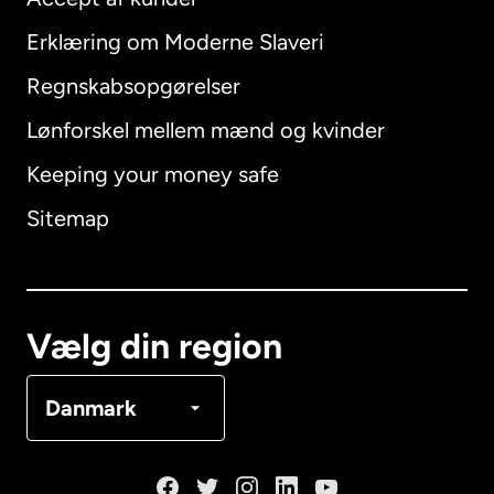
Erklæring om Moderne Slaveri
International
English
Regnskabsopgørelser
Lønforskel mellem mænd og kvinder
Keeping your money safe
Australien
Sitemap
Canada
English
Canada
Français
Vælg din region
Danmark
Danmark
Frankrig