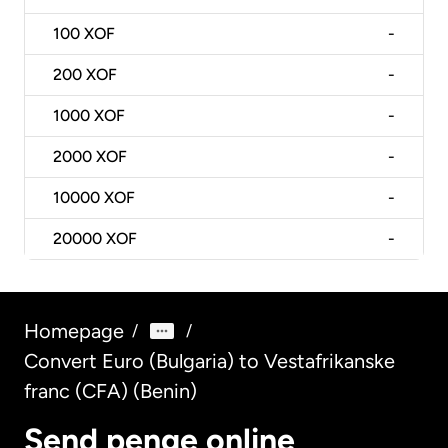
100
XOF
-
200
XOF
-
1000
XOF
-
2000
XOF
-
10000
XOF
-
20000
XOF
-
Homepage
/
/
Convert Euro (Bulgaria) to Vestafrikanske
franc (CFA) (Benin)
Send penge online