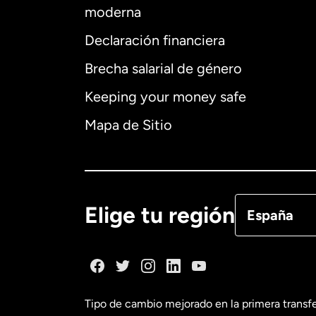
moderna
Declaración financiera
Brecha salarial de género
Alemania
Keeping your money safe
Australia
Mapa de Sitio
Canadá
Eng
Canadá
Fra
Elige tu región
España
Dinamarca
España
Tipo de cambio mejorado en la primera transf