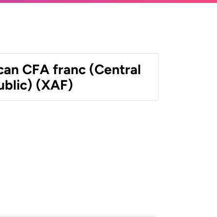
can CFA franc (Central
ublic) (XAF)