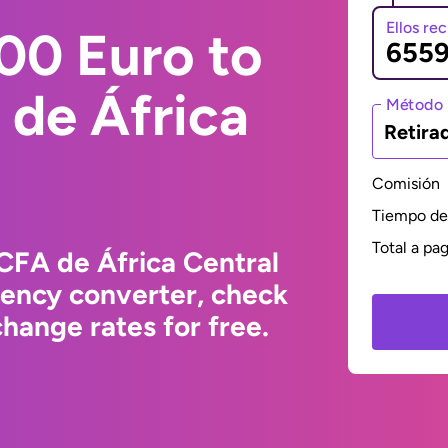
Ellos re
00 Euro to
 de África
Método 
Retira
Comisión
Tiempo de 
Total a pa
CFA de África Central
rency converter, check
hange rates for free.