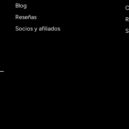
Blog
C
Reseñas
R
Socios y afiliados
S
l
English