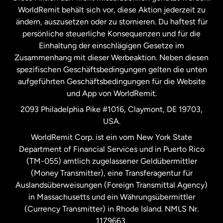
Niederlande
WorldRemit behält sich vor, diese Aktion jederzeit zu
ändern, auszusetzen oder zu stornieren. Du haftest für
persönliche steuerliche Konsequenzen und für die
Schweden
Einhaltung der einschlägigen Gesetze im
Zusammenhang mit dieser Werbeaktion. Neben diesen
Spanien
spezifischen Geschäftsbedingungen gelten die unten
aufgeführten Geschäftsbedingungen für die Website
und App von WorldRemit.
Vereinigte Staaten
English
2093 Philadelphia Pike #1016, Claymont, DE 19703,
USA.
Vereinigte Staaten
Español
WorldRemit Corp. ist ein vom New York State
Department of Financial Services und in Puerto Rico
Vereinigtes Königreich
(TM-055) amtlich zugelassener Geldübermittler
(Money Transmitter), eine Transferagentur für
Auslandsüberweisungen (Foreign Transmittal Agency)
in Massachusetts und ein Währungsübermittler
(Currency Transmitter) in Rhode Island. NMLS Nr.
1179663.